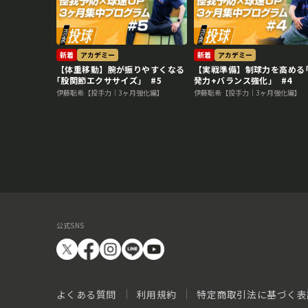
新着
アカデミー
新着
アカデミー
【体重移動】腕が振りやすくなる
【実戦準備】制球力を高める
｢股関節エクササイズ｣ #5
発力+バランス強化｣ #4
伊藤聡希【投手力｜3ヶ月強化編】
伊藤聡希【投手力｜3ヶ月強化編】
公式SNS
よくある質問
利用規約
特定商取引法に基づく表