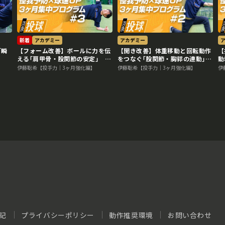
新着
アカデミー
アカデミー
｢瞬
【フォーム改善】ボールに力を伝
【開き改善】体重移動と回転動作
【
える｢肩甲骨・股関節の安定｣
をつなぐ｢股関節・胸郭の連動｣
動
#3
#2
伊藤聡希【投手力｜3ヶ月強化編】
伊藤聡希【投手力｜3ヶ月強化編】
伊
記
プライバシーポリシー
動作推奨環境
お問い合わせ