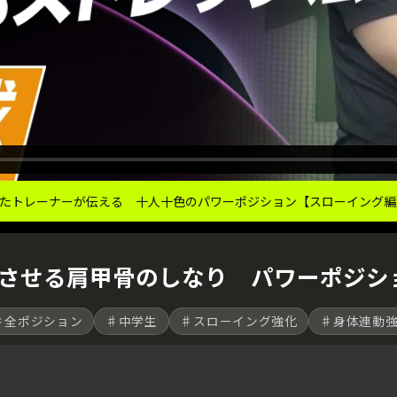
したトレーナーが伝える 十人十色のパワーポジション【スローイング編
させる肩甲骨のしなり パワーポジシ
♯全ポジション
♯中学生
♯スローイング強化
♯身体連動