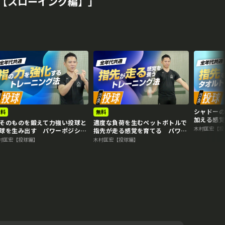
【スローイング編】｣
シャドー
無料
無料
加える感
そのものを鍛えて力強い投球と
適度な負荷を生むペットボトルで
ョンの専
木村匡宏【投
球を生み出す パワーポジショ
指先が走る感覚を育てる パワー
の専門家のスキル向上法
ポジションの専門家のスキル向上
村匡宏【投球編】
木村匡宏【投球編】
法