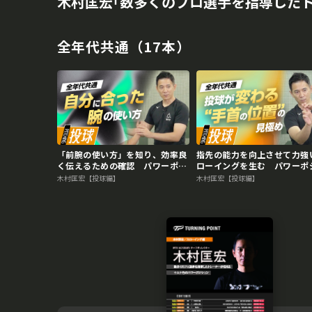
木村匡宏｢数多くのプロ選手を指導した
全年代共通（17本）
「前腕の使い方」を知り、効率良
指先の能力を向上させて力強
く伝えるための確認 パワーポジ
ローイングを生む パワーポ
ションの専門家のスキル向上法
ョンの専門家のスキル向上法
木村匡宏【投球編】
木村匡宏【投球編】