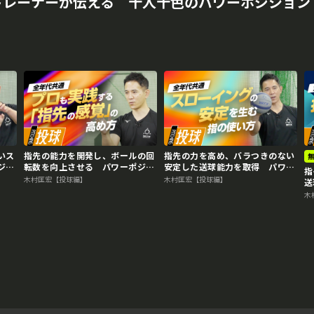
トレーナーが伝える 十人十色のパワーポジション
いス
指先の能力を開発し、ボールの回
指先の力を高め、バラつきのない
ジシ
転数を向上させる パワーポジシ
安定した送球能力を取得 パワー
指
ョンの専門家のスキル向上法
ポジションの専門家のスキル向上
木村匡宏【投球編】
木村匡宏【投球編】
送
法
ン
木