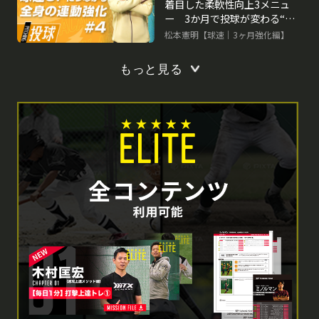
着目した柔軟性向上3メニュ
ー 3か月で投球が変わる“米
国式”球速アップ理論
松本憲明【球速｜3ヶ月強化編】
もっと見る