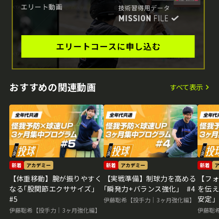
おすすめの関連動画
すべて表示
新着
アカデミー
新着
アカデミー
新着
【体重移動】腕が振りやすく
【実戦準備】制球力を高める
【フ
なる｢股関節エクササイズ｣
｢瞬発力+バランス強化｣ #4
を伝え
#5
安定｣
伊藤聡希【投手力｜3ヶ月強化編】
伊藤聡希【投手力｜3ヶ月強化編】
伊藤聡