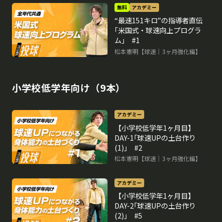
無料
アカデミー
“最速151キロ”の指導者直伝
｢米国式・球速向上プログラ
ム｣ #1
松本憲明【球速｜3ヶ月強化編】
小学校低学年向け（9本）
アカデミー
【小学校低学年1ヶ月目】
DAY-1｢球速UPの土台作り
(1)｣ #2
松本憲明【球速｜3ヶ月強化編】
アカデミー
【小学校低学年1ヶ月目】
DAY-2｢球速UPの土台作り
(2)｣ #5