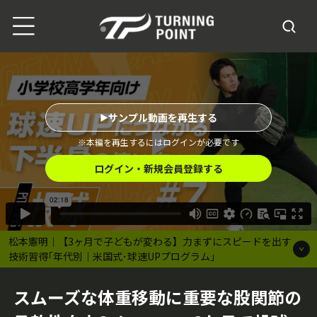
サンプル動画を再生する
※本編を再生するにはログインが必要です
ログイン・新規会員登録する
松本憲明｜【3ヶ月で子どもが変わる】力まずにスピードを出す
技術習得｢年代別｜米国式･球速UPプログラム｣
スムーズな体重移動に重要な股関節の