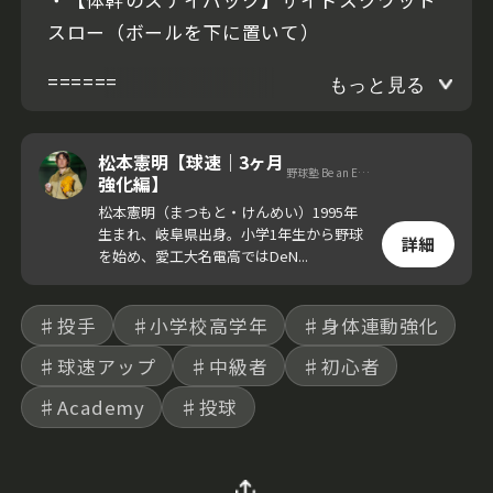
スロー（ボールを下に置いて）
======
もっと見る
松本憲明【球速｜3ヶ月
野球塾 Be an Elite. 代表
強化編】
松本憲明（まつもと・けんめい）1995年
生まれ、岐阜県出身。小学1年生から野球
詳細
を始め、愛工大名電高ではDeN...
♯投手
♯小学校高学年
♯身体連動強化
♯球速アップ
♯中級者
♯初心者
♯Academy
♯投球