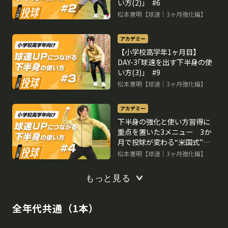
い方(2)｣ #6
松本憲明【球速｜3ヶ月強化編】
アカデミー
【小学校高学年1ヶ月目】
DAY-3｢球速を出す下半身の使
い方(3)｣ #9
松本憲明【球速｜3ヶ月強化編】
アカデミー
下半身の強化と使い方習得に
重点を置いた3メニュー 3か
月で投球が変わる“米国式”球
速アップ理論
松本憲明【球速｜3ヶ月強化編】
もっと見る
全年代共通（1本）