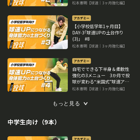
松本憲明【球速｜3ヶ月強化編】
アカデミー
【小学校低学年1ヶ月目】
DAY-3｢球速UPの土台作り
(3)｣ #8
松本憲明【球速｜3ヶ月強化編】
アカデミー
自宅でできる下半身＆柔軟性
強化の3メニュー 3か月で投
球が変わる“米国式”球速アッ
プ理論
松本憲明【球速｜3ヶ月強化編】
もっと見る
中学生向け（9本）
アカデミー