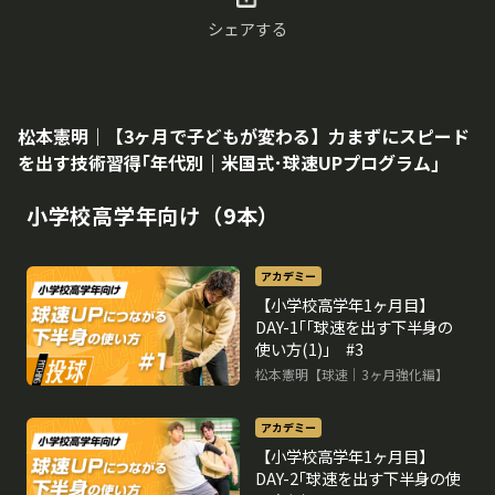
シェアする
松本憲明｜【3ヶ月で子どもが変わる】力まずにスピード
を出す技術習得｢年代別｜米国式･球速UPプログラム｣
小学校高学年向け（9本）
アカデミー
【小学校高学年1ヶ月目】
DAY-1｢｢球速を出す下半身の
使い方(1)｣ #3
松本憲明【球速｜3ヶ月強化編】
アカデミー
【小学校高学年1ヶ月目】
DAY-2｢球速を出す下半身の使