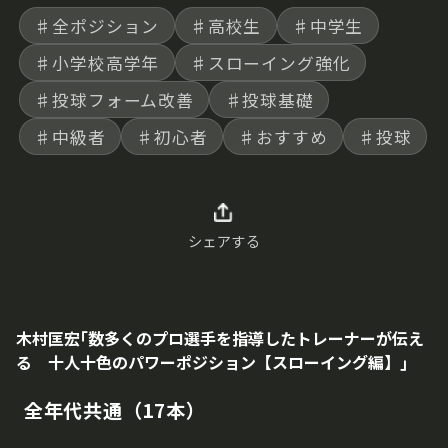
ン”の確認方法について説明する。
♯全ポジション
♯高校生
♯中学生
♯小学校高学年
♯スローイング強化
♯投球フォーム改善
♯投球基礎
♯中級者
♯初心者
♯おすすめ
♯投球
シェアする
木村匡宏｢数多くのプロ選手を指導したトレーナーが伝え
る 十人十色のパワーポジション【スローイング編】｣
全年代共通（17本）