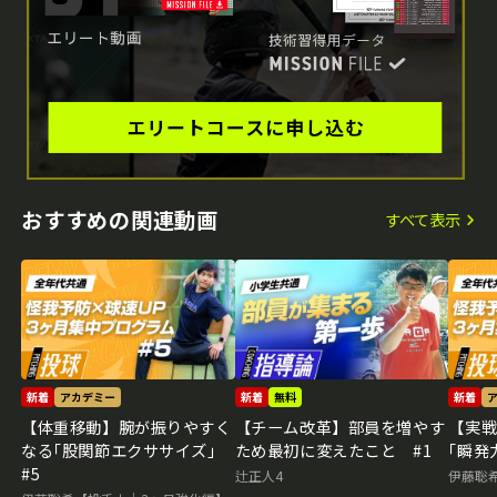
おすすめの関連動画
すべて表示
新着
アカデミー
新着
無料
新着
【体重移動】腕が振りやすく
【チーム改革】部員を増やす
【実
なる｢股関節エクササイズ｣
ため最初に変えたこと #1
｢瞬発
#5
辻正人4
伊藤聡