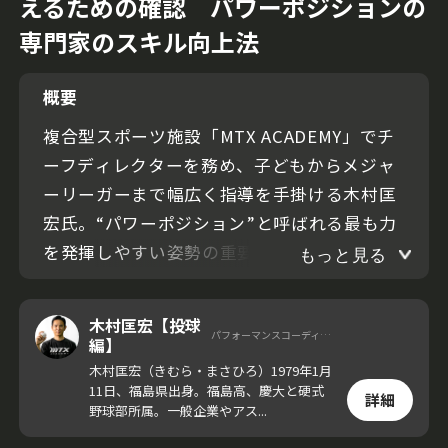
えるための確認 パワーポジションの
専門家のスキル向上法
概要
複合型スポーツ施設「MTX ACADEMY」でチ
ーフディレクターを務め、子どもからメジャ
ーリーガーまで幅広く指導を手掛ける木村匡
宏氏。“パワーポジション”と呼ばれる最も力
を発揮しやすい姿勢の重要性を説き、選手が
もっと見る
最大限のパフォーマンスを発揮するサポート
をしている。
木村匡宏【投球
パフォーマンスコーディネーター
編】
今回の動画では木村氏が、スローイングのス
木村匡宏（きむら・まさひろ）1979年1月
11日、福島県出身。福島高、慶大と硬式
キル向上メソッドを紹介。力を効率良く伝え
詳細
野球部所属。一般企業やアス...
るために重要な前腕部の“パワーポジショ