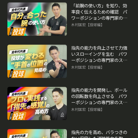
「前腕の使い方」を知り、効
率良く伝えるための確認 パ
ワーポジションの専門家のス
キル向上法
木村匡宏【投球編】
再生中
指先の能力を向上させて力強
いスローイングを生む パワ
ーポジションの専門家のスキ
ル向上法
木村匡宏【投球編】
指先の能力を開発し、ボール
の回転数を向上させる パワ
ーポジションの専門家のスキ
ル向上法
木村匡宏【投球編】
指先の力を高め、バラつきの