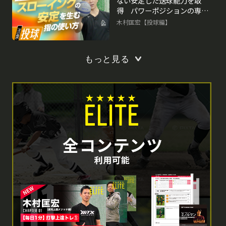
ない安定した送球能力を取
得 パワーポジションの専門
家のスキル向上法
木村匡宏【投球編】
もっと見る