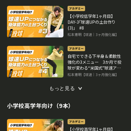
アカデミー
【小学校低学年1ヶ月目】
DAY-3｢球速UPの土台作り
(3)｣ #8
松本憲明【球速｜3ヶ月強化編】
アカデミー
自宅でできる下半身＆柔軟性
強化の3メニュー 3か月で投
球が変わる“米国式”球速アッ
プ理論
松本憲明【球速｜3ヶ月強化編】
もっと見る
小学校高学年向け（9本）
アカデミー
【小学校高学年1ヶ月目】