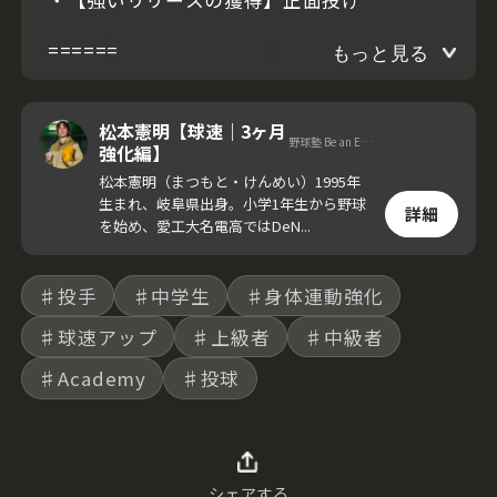
======
もっと見る
松本憲明【球速｜3ヶ月
野球塾 Be an Elite. 代表
強化編】
松本憲明（まつもと・けんめい）1995年
生まれ、岐阜県出身。小学1年生から野球
詳細
を始め、愛工大名電高ではDeN...
♯投手
♯中学生
♯身体連動強化
♯球速アップ
♯上級者
♯中級者
♯Academy
♯投球
シェアする