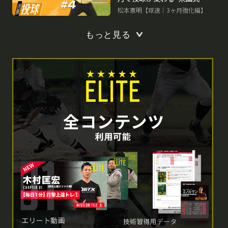
速アップ理論
松本憲明【球速｜3ヶ月強化編】
もっと見る