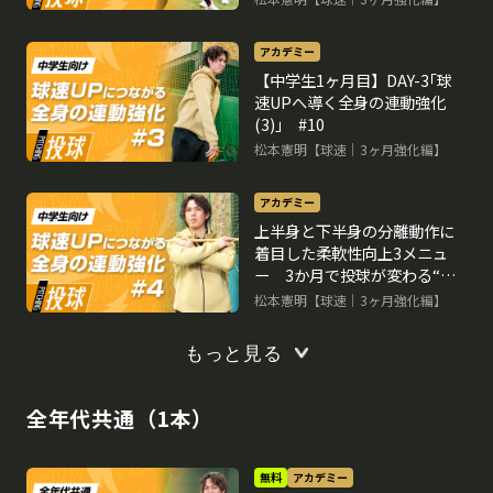
アカデミー
【中学生1ヶ月目】DAY-3｢球
速UPへ導く全身の連動強化
(3)｣ #10
松本憲明【球速｜3ヶ月強化編】
アカデミー
上半身と下半身の分離動作に
着目した柔軟性向上3メニュ
ー 3か月で投球が変わる“米
国式”球速アップ理論
松本憲明【球速｜3ヶ月強化編】
もっと見る
全年代共通（1本）
無料
アカデミー