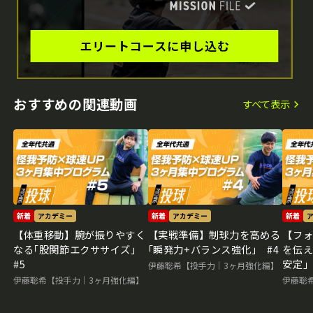
おすすめの関連動画
すべて表示
新着
アカデミー
新着
アカデミー
新着
【体重移動】腕が振りやすく
【実戦準備】制球力を高める
【フ
なる｢股関節エクササイズ｣
｢瞬発力+バランス強化｣ #4
を伝え
#5
安定｣
伊藤聡希【投手力｜3ヶ月強化編】
伊藤聡希【投手力｜3ヶ月強化編】
伊藤聡