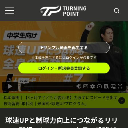
サンプル動画を再生する
※本編を再生するにはログインが必要です
ログイン・新規会員登録する
松本憲明｜【3ヶ月で子どもが変わる】力まずにスピードを出す
技術習得｢年代別｜米国式･球速UPプログラム｣
球速UPと制球力向上につながるリリ