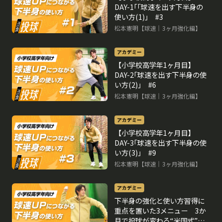
DAY-1｢｢球速を出す下半身の
使い方(1)｣ #3
松本憲明【球速｜3ヶ月強化編】
アカデミー
【小学校高学年1ヶ月目】
DAY-2｢球速を出す下半身の使
い方(2)｣ #6
松本憲明【球速｜3ヶ月強化編】
アカデミー
【小学校高学年1ヶ月目】
DAY-3｢球速を出す下半身の使
い方(3)｣ #9
松本憲明【球速｜3ヶ月強化編】
アカデミー
下半身の強化と使い方習得に
重点を置いた3メニュー 3か
月で投球が変わる“米国式”球