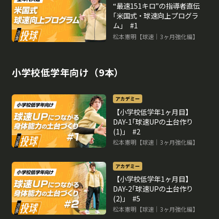
“最速151キロ”の指導者直伝
｢米国式・球速向上プログラ
ム｣ #1
松本憲明【球速｜3ヶ月強化編】
小学校低学年向け（9本）
アカデミー
【小学校低学年1ヶ月目】
DAY-1｢球速UPの土台作り
(1)｣ #2
松本憲明【球速｜3ヶ月強化編】
アカデミー
【小学校低学年1ヶ月目】
DAY-2｢球速UPの土台作り
(2)｣ #5
松本憲明【球速｜3ヶ月強化編】