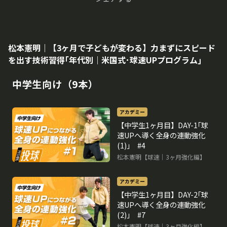
松本憲明｜【3ヶ月で子どもが変わる】力まずにスピード
を出す技術習得｢年代別｜米国式･球速UPプログラム｣
中学生向け（9本）
アカデミー
【中学生1ヶ月目】DAY-1｢球
速UPへ導く全身の連動強化
(1)｣ #4
松本憲明【球速｜3ヶ月強化編】
アカデミー
【中学生1ヶ月目】DAY-2｢球
速UPへ導く全身の連動強化
(2)｣ #7
松本憲明【球速｜3ヶ月強化編】