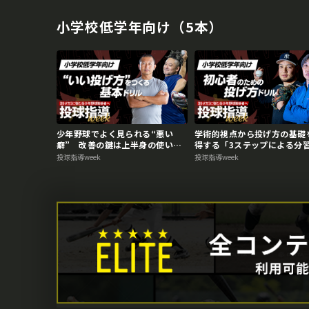
ブ】
小学校低学年向け（5本）
少年野球でよく見られる“悪い
学術的視点から投げ方の基礎
癖” 改善の鍵は上半身の使い
得する「3ステップによる分
方 投球指導weekアーカイブ
法」【投球指導weekアーカ
投球指導week
投球指導week
ブ】