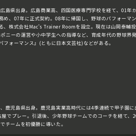
、広島県出身。広島商業高、四国医療専門学校を経て、01年か
務め、07年に正式契約。08年に帰国し、野球のパフォーマ
式会社Mac's Trainer Roomを設立。現在は山岡泰
島ポニーの運営や小中学生への指導など、育成年代の野球界
パフォーマンス』(ともに日本文芸社)などがある。
れ、鹿児島県出身。鹿児島実業高時代には4季連続で甲子園に
古屋でプレー。引退後、少年野球チームでのコーチを経て、2
会でチームを初優勝に導いた。