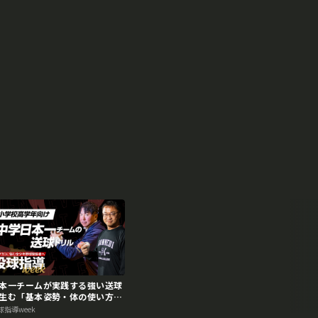
本一チームが実践する強い送球
生む「基本姿勢・体の使い方」
投球指導weekアーカイブ】
球指導week