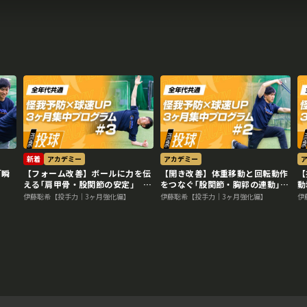
新着
アカデミー
アカデミー
｢瞬
【フォーム改善】ボールに力を伝
【開き改善】体重移動と回転動作
【
える｢肩甲骨・股関節の安定｣
をつなぐ｢股関節・胸郭の連動｣
動
#3
#2
伊藤聡希【投手力｜3ヶ月強化編】
伊藤聡希【投手力｜3ヶ月強化編】
伊