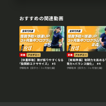
おすすめの関連動画
新着
アカデミー
新着
アカデミー
【体重移動】腕が振りやすくなる
【実戦準備】制球力を高める
｢股関節エクササイズ｣ #5
発力+バランス強化｣ #4
伊藤聡希【投手力｜3ヶ月強化編】
伊藤聡希【投手力｜3ヶ月強化編】