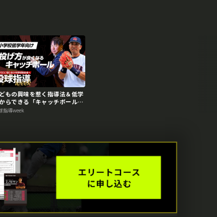
どもの興味を惹く指導法＆低学
からできる「キャッチボールド
ル」【投球指導weekアーカイ
球指導week
】