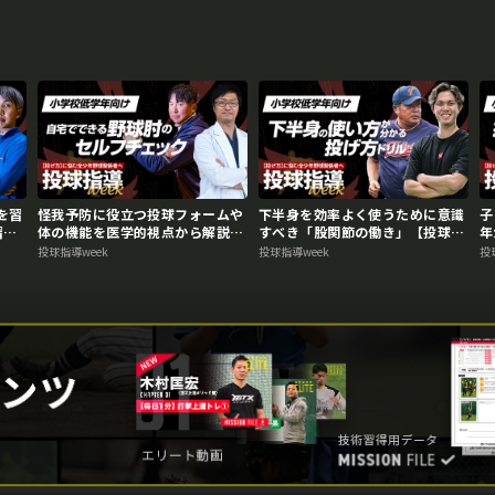
を習
怪我予防に役立つ投球フォームや
下半身を効率よく使うために意識
子
習
体の機能を医学的視点から解説
すべき「股関節の働き」【投球指
年
イ
【投球指導weekアーカイブ】
導weekアーカイブ】
リ
投球指導week
投球指導week
投
ブ