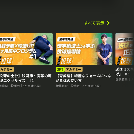
すべて表示
送球ミス防
アカデミー
無料
アカデミー
げ｣ #5
投球の土台】股関節・胸郭の可
【育成論】綺麗なフォームにつな
塩多雅矢【リ
域エクササイズ #1
がる体の使い方
藤聡希【投手力｜3ヶ月強化編】
伊藤聡希【投手力｜3ヶ月強化編】