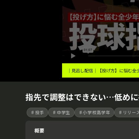
｜見逃し配信｜【投げ方】に悩む全少
指先で調整はできない…低めに
♯投手
♯中学生
♯小学校高学年
♯リリー
概要