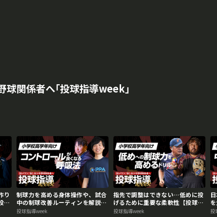
球関係者へ｢投球指導week｣
再生中
作り
制球力を高める身体操作や、試合
指先で調整はできない…低めに投
日
投球
中の制球改善ルーティンを解説
げるために重要な柔軟性【投球指
を
【投球指導weekアーカイブ】
導weekアーカイブ】
【
投球指導week
投球指導week
投