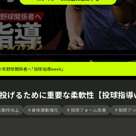
年野球関係者へ｢投球指導week｣
投げるために重要な柔軟性【投球指導w
ス動作向上
♯身体連動強化
♯投球フォーム改善
♯制球ア