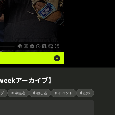
eekアーカイブ】
ップ
♯中級者
♯初心者
♯イベント
♯投球