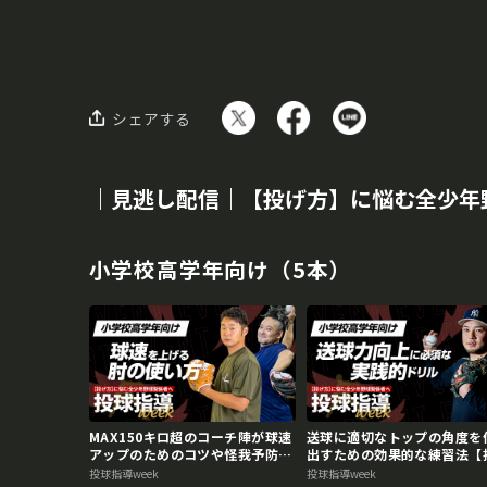
シェアする
｜見逃し配信｜【投げ方】に悩む全少年野
小学校高学年向け（5本）
MAX150キロ超のコーチ陣が球速
送球に適切なトップの角度を
アップのためのコツや怪我予防法
出すための効果的な練習法【
を伝授【投球指導weekアーカイ
指導weekアーカイブ】
投球指導week
投球指導week