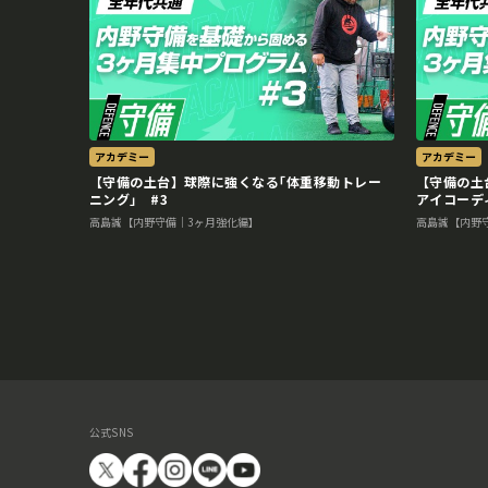
アカデミー
アカデミー
【守備の土台】球際に強くなる｢体重移動トレー
【守備の土
ニング｣ #3
アイコーデ
高島誠【内野守備｜3ヶ月強化編】
高島誠【内野
公式SNS