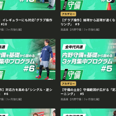
アカデミー
】イレギュラーにも対応｢グラブ操作
【グラブ操作】捕球から送球が速くな
#10
リング｣ #9
守備｜3ヶ月強化編】
高島誠【内野守備｜3ヶ月強化編】
アカデミー
作】対応力を高める｢シングル・逆シ
【守備の土台】守備範囲が広がる「足
 #6
ーニング」 #5
守備｜3ヶ月強化編】
高島誠【内野守備｜3ヶ月強化編】