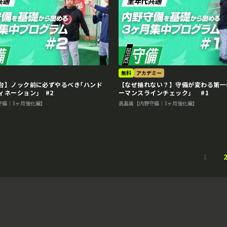
無料
アカデミー
台】ノック前に必ずやるべき｢ハンド
【なぜ捕れない？】守備が変わる第一
ィネーション｣ #2
ーマンスラインチェック」 #1
守備｜3ヶ月強化編】
高島誠【内野守備｜3ヶ月強化編】
1