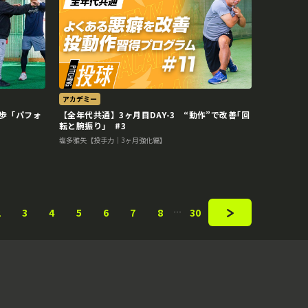
アカデミー
歩「パフォ
【全年代共通】3ヶ月目DAY-3 “動作”で改善｢回
転と腕振り｣ #3
塩多雅矢【投手力｜3ヶ月強化編】
2
3
4
5
6
7
8
30