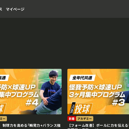
ス
マイページ
ミー
新着
アカデミー
】制球力を高める｢瞬発力+バランス強
【フォーム改善】ボールに力を伝える