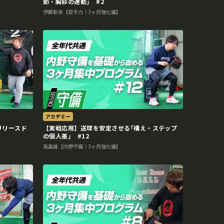
節・胸郭の連動｣ #2
伊藤聡希【投手力｜3ヶ月強化編】
アカデミー
リリースド
【実戦応用】送球を安定させる｢構え・ステップ
の個人差｣ #12
高島誠【内野守備｜3ヶ月強化編】