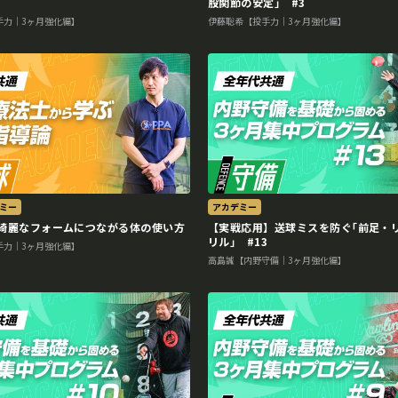
股関節の安定｣ #3
手力｜3ヶ月強化編】
伊藤聡希【投手力｜3ヶ月強化編】
ミー
アカデミー
綺麗なフォームにつながる体の使い方
【実戦応用】送球ミスを防ぐ｢前足・
リル｣ #13
手力｜3ヶ月強化編】
高島誠【内野守備｜3ヶ月強化編】