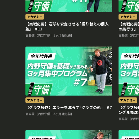
アカデミー
アカデミー
【実戦応用】送球を安定させる｢握り替えの個人
【実戦応用
差｣ #11
の奥行き｣ 
高島誠【内野守備｜3ヶ月強化編】
高島誠【内野
アカデミー
アカデミー
【グラブ操作】エラーを減らす｢グラブの形｣ #7
【グラブ操
ングル捕球｣
高島誠【内野守備｜3ヶ月強化編】
高島誠【内野