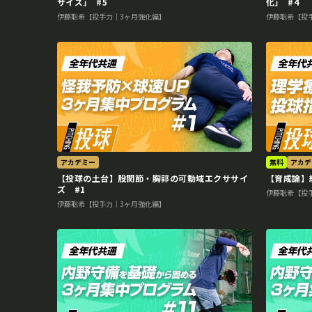
サイズ｣ #5
化｣ #4
伊藤聡希【投手力｜3ヶ月強化編】
伊藤聡希【投
アカデミー
無料
アカデ
【投球の土台】股関節・胸郭の可動域エクササイ
【育成論】
ズ #1
伊藤聡希【投
伊藤聡希【投手力｜3ヶ月強化編】