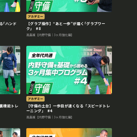
アカデミー
る｢ハンド
【グラブ操作】“あと一歩”が届く｢グラブワー
ク｣ #8
高島誠【内野守備｜3ヶ月強化編】
アカデミー
裏機能トレ
【守備の土台】一歩目が速くなる「スピードトレ
ーニング｣ #4
高島誠【内野守備｜3ヶ月強化編】