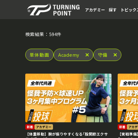
アカデミー
探す
トピック
検索結果：594件
単体動画
Academy
守備
新着
アカデミー
新着
アカデ
【体重移動】腕が振りやすくなる｢股関節エクサ
【実戦準備