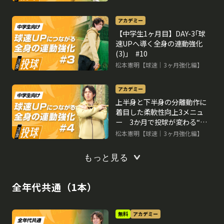
アカデミー
【中学生1ヶ月目】DAY-3｢球
速UPへ導く全身の連動強化
(3)｣ #10
松本憲明【球速｜3ヶ月強化編】
再生中
アカデミー
上半身と下半身の分離動作に
着目した柔軟性向上3メニュ
ー 3か月で投球が変わる“米
国式”球速アップ理論
松本憲明【球速｜3ヶ月強化編】
もっと見る
全年代共通（1本）
無料
アカデミー