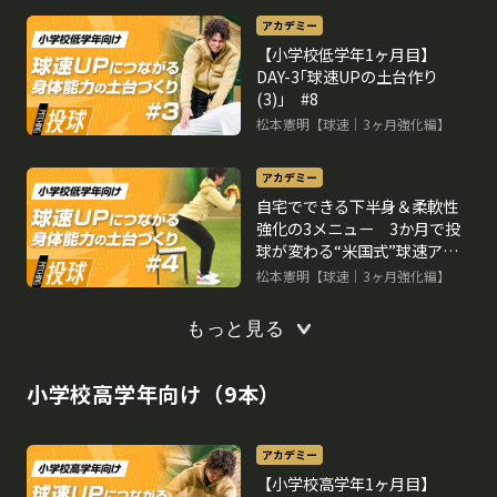
アカデミー
【小学校低学年1ヶ月目】
DAY-3｢球速UPの土台作り
(3)｣ #8
松本憲明【球速｜3ヶ月強化編】
アカデミー
自宅でできる下半身＆柔軟性
強化の3メニュー 3か月で投
球が変わる“米国式”球速アッ
プ理論
松本憲明【球速｜3ヶ月強化編】
もっと見る
小学校高学年向け（9本）
アカデミー
【小学校高学年1ヶ月目】