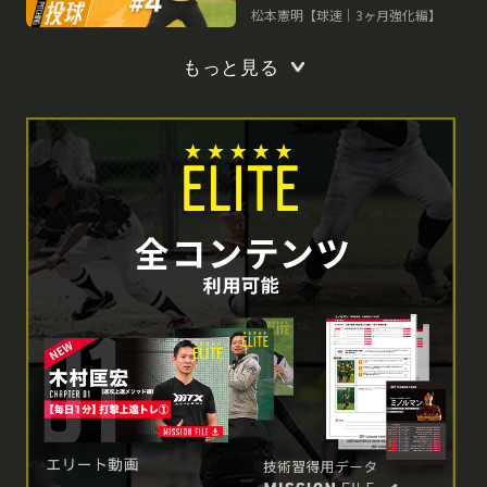
速アップ理論
松本憲明【球速｜3ヶ月強化編】
もっと見る