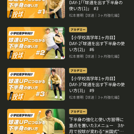
DAY-1｢｢球速を出す下半身の
使い方(1)｣ #3
松本憲明【球速｜3ヶ月強化編】
アカデミー
【小学校高学年1ヶ月目】
DAY-2｢球速を出す下半身の使
い方(2)｣ #6
松本憲明【球速｜3ヶ月強化編】
アカデミー
【小学校高学年1ヶ月目】
DAY-3｢球速を出す下半身の使
い方(3)｣ #9
松本憲明【球速｜3ヶ月強化編】
アカデミー
下半身の強化と使い方習得に
重点を置いた3メニュー 3か
月で投球が変わる“米国式”球