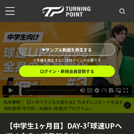
サンプル動画を再生する
※本編を再生するにはログインが必要です
ログイン・新規会員登録する
松本憲明｜【3ヶ月で子どもが変わる】力まずにスピードを出す
技術習得｢年代別｜米国式･球速UPプログラム｣
【中学生1ヶ月目】DAY-3｢球速UPへ