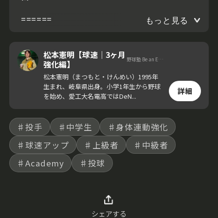
======
もっと見る
松本憲明【球速｜3ヶ月
野球塾 Be an Elite. 代表
強化編】
松本憲明（まつもと・けんめい）1995年
生まれ、岐阜県出身。小学1年生から野球
詳細
を始め、愛工大名電高ではDeN...
♯投手
♯中学生
♯身体連動強化
♯球速アップ
♯上級者
♯中級者
♯Academy
♯投球
シェアする