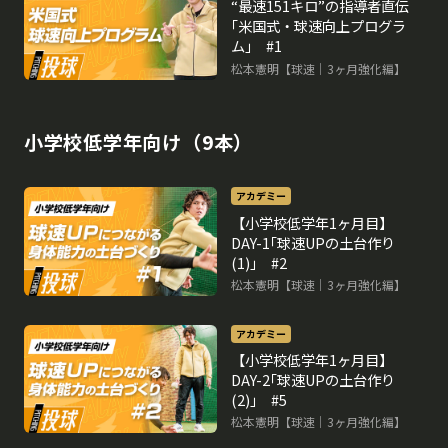
“最速151キロ”の指導者直伝
｢米国式・球速向上プログラ
ム｣ #1
松本憲明【球速｜3ヶ月強化編】
小学校低学年向け（9本）
アカデミー
【小学校低学年1ヶ月目】
DAY-1｢球速UPの土台作り
(1)｣ #2
松本憲明【球速｜3ヶ月強化編】
アカデミー
【小学校低学年1ヶ月目】
DAY-2｢球速UPの土台作り
(2)｣ #5
松本憲明【球速｜3ヶ月強化編】