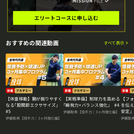
おすすめの関連動画
すべて表示
新着
アカデミー
新着
アカデミー
新着
【体重移動】腕が振りやすく
【実戦準備】制球力を高める
【フ
なる｢股関節エクササイズ｣
｢瞬発力+バランス強化｣ #4
を伝え
#5
安定｣
伊藤聡希【投手力｜3ヶ月強化編】
伊藤聡希【投手力｜3ヶ月強化編】
伊藤聡