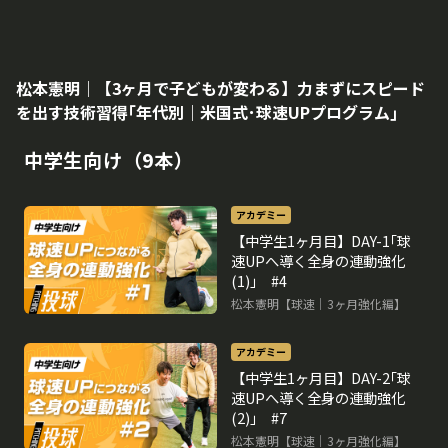
松本憲明｜【3ヶ月で子どもが変わる】力まずにスピード
を出す技術習得｢年代別｜米国式･球速UPプログラム｣
中学生向け（9本）
アカデミー
【中学生1ヶ月目】DAY-1｢球
速UPへ導く全身の連動強化
(1)｣ #4
松本憲明【球速｜3ヶ月強化編】
アカデミー
【中学生1ヶ月目】DAY-2｢球
速UPへ導く全身の連動強化
(2)｣ #7
松本憲明【球速｜3ヶ月強化編】