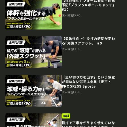
【体幹強化】フォーム安定・怪我
予防｢プランク&ボールキャッチ｣
#10
個人練習EXPO
【柔軟性向上】投打の感覚が変わ
る｢外旋スクワット｣ #9
個人練習EXPO
「思い切り力を出す」という感覚
が掴めない選手は必見【東京・
PROGRESS Sports
Performance Lab.】 個人練習
個人練習EXPO
EXPOアーカイブ
無料
投打で下半身がうまく使えていな