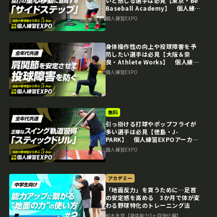
いと感じる選手は必見【東京・Be
Baseball Academy】 個人練習
EXPOアーカイブ
個人練習EXPO
身体操作性の向上や投球障害を予
防したい選手は必見【大阪＆奈
良・Athlete Works】 個人練習
EXPOアーカイブ
個人練習EXPO
無料
引っ掛ける打球やポップフライが
多い選手は必見【徳島・J-
PARK】 個人練習EXPOアーカイ
ブ
個人練習EXPO
アカデミー
「地面反力」を貰うために…足首
の安定感を高める 3か月で体が変
わる野球特化のトレーニング法
船木永登【身体能力3ヶ月強化編】