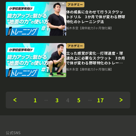
アカデミー
体の成長に合わせて行うスクワッ
トドリル 3か月で体が変わる野球
特化のトレーニング法
船木永登【身体能力3ヶ月強化編】
アカデミー
立った感覚が変化…打球速度・球
速向上に必要なスクワット 3か月
で体が変わる野球特化のトレーニ
ング法
船木永登【身体能力3ヶ月強化編】
1
3
4
5
17
公式SNS