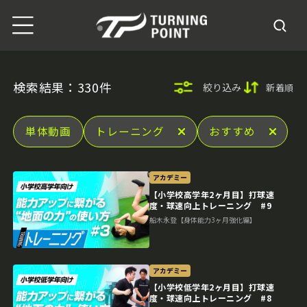
検索結果：330件
絞り込み
新着順
単体動画
トレーニング
おすすめ
アカデミー
【小学校高学年2ヶ月目】打球速
度・球速向上トレーニング #9
船木永登【身体能力3ヶ月強化編】
アカデミー
【小学校低学年2ヶ月目】打球速
度・球速向上トレーニング #8