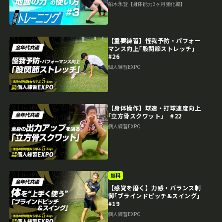
船木永登【身体能力3ヶ月強化編】
【重要練習】怪我予防・パフォー
マンス向上｢股関節ストレッチ｣
#26
個人練習EXPO
【身体操作】球速・打球速度向上
｢立方骨スクワット｣ #22
個人練習EXPO
無料
【感覚を磨く】力感・バランス制
御｢ブラインドピッチ&スイング｣
#19
個人練習EXPO