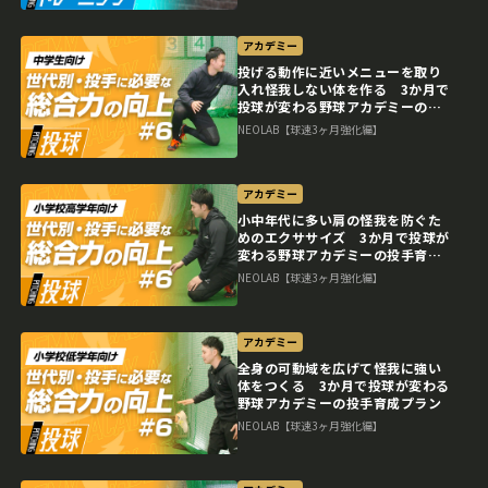
アカデミー
投げる動作に近いメニューを取り
入れ怪我しない体を作る 3か月で
投球が変わる野球アカデミーの投
手育成プラン
NEOLAB【球速3ヶ月強化編】
アカデミー
小中年代に多い肩の怪我を防ぐた
めのエクササイズ 3か月で投球が
変わる野球アカデミーの投手育成
プラン
NEOLAB【球速3ヶ月強化編】
アカデミー
全身の可動域を広げて怪我に強い
体をつくる 3か月で投球が変わる
野球アカデミーの投手育成プラン
NEOLAB【球速3ヶ月強化編】