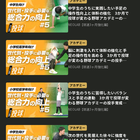
アカデミー
中学生のうちに実践したい手足の
操作性向上と体幹の強化 3か月で
投球が変わる野球アカデミーの投
手育成プラン
NEOLAB【球速3ヶ月強化編】
アカデミー
脳に刺激を入れて体幹の強化と手
足の操作性を高める 3か月で投球
が変わる野球アカデミーの投手育
成プラン
NEOLAB【球速3ヶ月強化編】
アカデミー
小学生のうちに習得したいバラン
スと手足の連動 3か月で投球が変
わる野球アカデミーの投手育成プ
ラン
NEOLAB【球速3ヶ月強化編】
アカデミー
次の世代を見据えた徐々に強度を