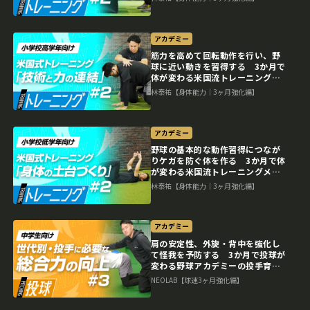
アカデミー
筋力を高めて回転動作を行い、野
球に近い動きを習得する 3か月で
体が変わる米国流トレーニングメ
ソッド
林泰祐【身体能力｜3ヶ月強化編】
アカデミー
野球の基本的な動作習得につなが
りケガを防ぐ体を作る 3か月で体
が変わる米国流トレーニングメソ
ッド
林泰祐【身体能力｜3ヶ月強化編】
アカデミー
肩の安定性、外旋・背中を強化し
て怪我を予防する 3か月で投球が
変わる野球アカデミーの投手育成
プラン
NEOLAB【球速3ヶ月強化編】