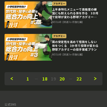
アカデミー
上半身特化メニューで高強度の練
習にも耐えられる体を作る 3か月
で投球が変わる野球アカデミーの
投手育成プラン
NEOLAB【球速3ヶ月強化編】
アカデミー
肩の安定性を高めて怪我をしない
体をつくる 3か月で投球が変わる
野球アカデミーの投手育成プラン
NEOLAB【球速3ヶ月強化編】
1
18
19
20
22
公式SNS