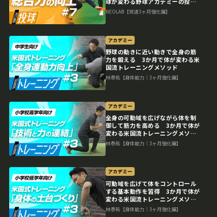
球が変わる野球アカデミーの投手
育成プラン
NEOLAB【球速3ヶ月強化編】
アカデミー
野球の動きに近い動きで全身の筋
力を鍛える 3か月で体が変わる米
国流トレーニングメソッド
林泰祐【身体能力｜3ヶ月強化編】
アカデミー
全身の可動域を広げながら体を制
御して筋力を高める 3か月で体が
変わる米国流トレーニングメソッ
ド
林泰祐【身体能力｜3ヶ月強化編】
アカデミー
可動域を広げて体をコントロール
する基本動作を習得 3か月で体が
変わる米国流トレーニングメソッ
ド
林泰祐【身体能力｜3ヶ月強化編】