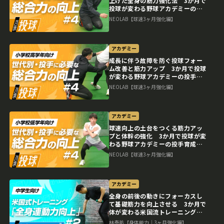
上げた全身の筋力強化法 3か月で
投球が変わる野球アカデミーの投
手育成プラン
NEOLAB【球速3ヶ月強化編】
アカデミー
成長に伴う故障を防ぐ投球フォー
ム改善と筋力アップ 3か月で投球
が変わる野球アカデミーの投手育
成プラン
NEOLAB【球速3ヶ月強化編】
アカデミー
球速向上の土台をつくる筋力アッ
プと体幹の強化 3か月で投球が変
わる野球アカデミーの投手育成プ
ラン
NEOLAB【球速3ヶ月強化編】
アカデミー
全身の前後の動きにフォーカスし
て基礎筋力を向上させる 3か月で
体が変わる米国流トレーニングメ
ソッド
林泰祐【身体能力｜3ヶ月強化編】