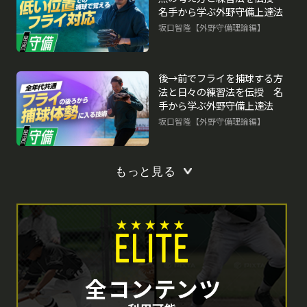
名手から学ぶ外野守備上達法
坂口智隆【外野守備理論編】
後→前でフライを捕球する方
法と日々の練習法を伝授 名
手から学ぶ外野守備上達法
坂口智隆【外野守備理論編】
もっと見る