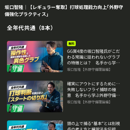
坂口智隆｜【レギュラー奪取】打球処理能力向上｢外野守
備強化プラクティス｣
全年代共通（8本）
無料
GG賞4度の坂口智隆氏がこだ
わる常識に捉われないグラブ
の特徴とは？ 名手から学ぶ
外野守備上達法
坂口智隆【外野守備理論編】
確実にアウトにするために…
失敗しないフライ捕球の極
意 名手から学ぶ外野守備上
達法
坂口智隆【外野守備理論編】
頭の上で捕る“基本”とは別視
点の考え方と練習法を伝授