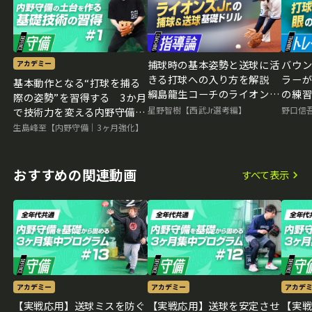
捕球時の基本姿勢と送球に活
バウ
アカデミー
きる打球への入り方を解説
ラー
基本動作となる“打球を捕る
綱島龍生コーチのライオンズ
の練
際の姿勢”を習得する 3か月
Jr.特別レッスン
「ビ
星野智樹【西武Jr選考編】
野口信
で技術力を変える内野守備向
上メソッド
生島峰至【内野守備｜3ヶ月強化】
おすすめの関連動画
すべて表示
アカデミー
アカデミー
アカデ
【実戦応用】送球ミスを防ぐ
【実戦応用】送球を安定させ
【実