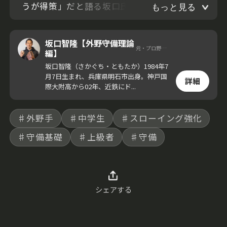
うが得策」だと語る坂口氏。その真意とは？
もっと見る
坂口智隆【外野守備理論
元・プロ野球選手
編】
坂口智隆（さかぐち・ともたか）1984年7
月7日生まれ、兵庫県明石市出身。神戸国
詳細
際大附高から02年、近鉄にド...
♯外野手
♯中学生
♯スローイング強化
♯守備基礎
♯上級者
♯守備
シェアする