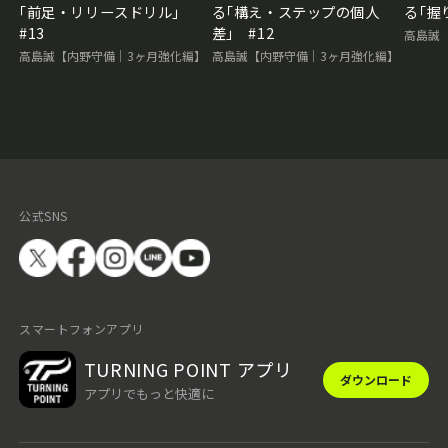
｢前足・リリースドリル｣
る｢構え・ステップの個人
る｢握
#13
差｣ #12
高島誠
高島誠【内野守備｜3ヶ月強化編】
高島誠【内野守備｜3ヶ月強化編】
公式SNS
スマートフォンアプリ
TURNING POINT アプリ
ダウンロード
アプリでもっと快適に