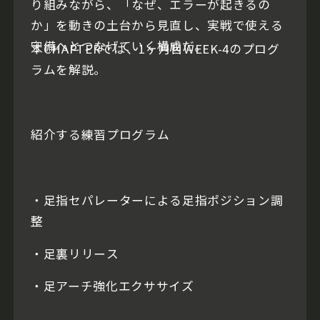
り組みながら、「なぜ、エラーが起きるの
か」を動きの土台から見直し、実戦で使える
守備へとつなげていく構成だ。
本CHAPTERでは、1ヶ月目WEEK-4のプログ
ラムを解説。
紹介する練習プログラム
・足指セパレーターによる足指ポジション調
整
・足裏リリース
・足アーチ強化エクササイズ