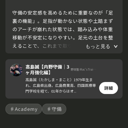
守備の安定感を高めるために重要なのが「足
裏の機能」。足指が動かない状態や土踏まず
のアーチが崩れた状態では、踏み込みや体重
移動が不安定になりやすい。足元の土台を整
えることで、これまで取り組んできた守備の
もっと見る
動きも安定しやすくなる。
高島誠【内野守備｜3
野球塾 Mac's Trainer Room 代表
ヶ月強化編】
高島誠（たかしま・まこと）1979年生ま
れ、広島県出身。広島商業高、四国医療専
詳細
門学校を経て、01年からはオ...
♯Academy
♯守備