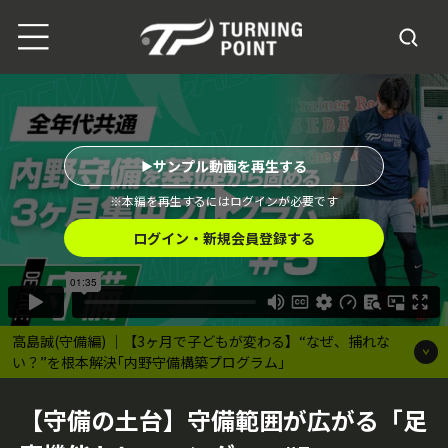
サンプル動画を再生する
※本編を再生するにはログインが必要です
ログイン・新規会員登録する
高島誠(守備編) ｜【3ヶ月で子どもが変わる】“なぜ、捕れな
い？”を根本解決｢内野守備構築プログラム｣
【守備の土台】守備範囲が広がる「足