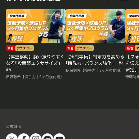
新着
アカデミー
新着
アカデミー
新着
【体重移動】腕が振りやすく
【実戦準備】制球力を高める
【フ
なる｢股関節エクササイズ｣
｢瞬発力+バランス強化｣ #4
を伝え
#5
安定｣
伊藤聡希【投手力｜3ヶ月強化編】
伊藤聡希【投手力｜3ヶ月強化編】
伊藤聡
公式SNS