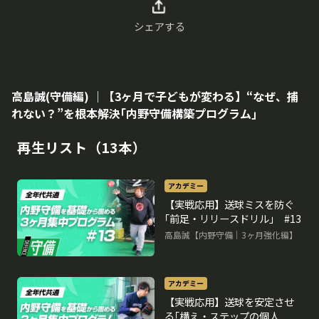
シェアする
高島誠(守備編) ｜【3ヶ月で子どもが変わる】“なぜ、捕
れない？”を根本解決｢内野守備構築プログラム｣
再生リスト（13本）
アカデミー
【実戦応用】送球ミスを防ぐ
｢前足・リリースドリル｣ #13
高島誠【内野守備｜3ヶ月強化編】
アカデミー
【実戦応用】送球を安定させ
る｢構え・ステップの個人