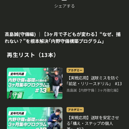
シェアする
高島誠(守備編) ｜【3ヶ月で子どもが変わる】“なぜ、捕
れない？”を根本解決｢内野守備構築プログラム｣
再生リスト（13本）
アカデミー
【実戦応用】送球ミスを防ぐ
｢前足・リリースドリル｣ #13
高島誠【内野守備｜3ヶ月強化編】
アカデミー
【実戦応用】送球を安定させ
る｢構え・ステップの個人
差｣ #12