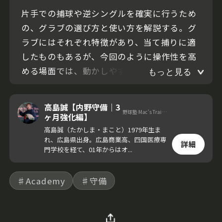
片手での捕球や逆シングルを確実に行うため
の、グラブの選び方と使い方を解説する。グ
ラブにはそれぞれ特徴があり、当て捕りに適
したものもあるが、今回のように操作性を高
める場面では、動かしやすさやホールド力に
もっと見る
優れたグラブの方が、球際の打球への対応や
送球への移行がスムーズになる。
高島誠【内野守備｜3
野球塾 Mac's Trainer Room 代表
ヶ月強化編】
高島誠（たかしま・まこと）1979年生ま
れ、広島県出身。広島商業高、四国医療専
詳細
門学校を経て、01年からはオ...
♯Academy
♯守備