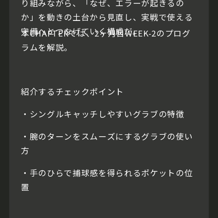
り組みながら、「なぜ、エラーが起きるの
か」を動きの土台から見直し、実戦で使える
守備へとつなげていく構成だ。
本CHAPTERでは、2ヶ月目WEEK-2のプログ
ラムを解説。
紹介するチェックポイント
・シングルキャッチしやすいグラブの特徴
・腕のターンをスムーズにするグラブの使い
方
・手のひらで捕球感を得られるポケットの位
置