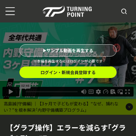
サンプル動画を再生する
※本編を再生するにはログインが必要です
ログイン・新規会員登録する
高島誠(守備編) ｜【3ヶ月で子どもが変わる】“なぜ、捕れな
い？”を根本解決｢内野守備構築プログラム｣
【グラブ操作】エラーを減らす｢グラ