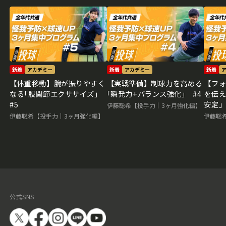
新着
アカデミー
新着
アカデミー
新着
【体重移動】腕が振りやすく
【実戦準備】制球力を高める
【フ
なる｢股関節エクササイズ｣
｢瞬発力+バランス強化｣ #4
を伝え
#5
安定｣
伊藤聡希【投手力｜3ヶ月強化編】
伊藤聡希【投手力｜3ヶ月強化編】
伊藤聡
公式SNS