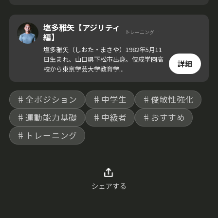
く。
塩多雅矢【アジリティ
トレーニングコーチ
編】
塩多雅矢（しおた・まさや）1982年5月11
日生まれ、山口県下松市出身。佼成学園高
詳細
校から東京学芸大学教育学...
♯全ポジション
♯中学生
♯俊敏性強化
♯運動能力基礎
♯中級者
♯おすすめ
♯トレーニング
シェアする