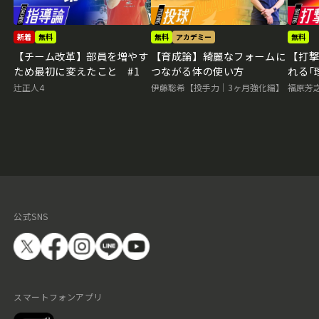
新着
無料
無料
アカデミー
無料
【チーム改革】部員を増やす
【育成論】綺麗なフォームに
【打
ため最初に変えたこと #1
つながる体の使い方
れる｢
辻正人4
伊藤聡希【投手力｜3ヶ月強化編】
福原芳
公式SNS
スマートフォンアプリ