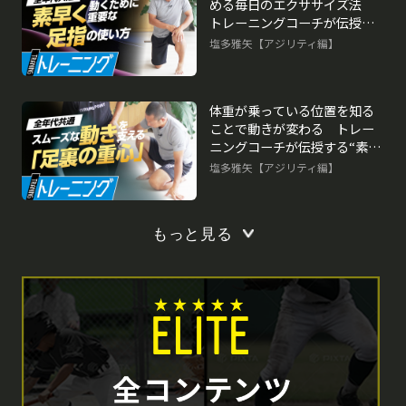
める毎日のエクササイズ法
トレーニングコーチが伝授す
る“素早く動く”ための心得
塩多雅矢【アジリティ編】
体重が乗っている位置を知る
ことで動きが変わる トレー
ニングコーチが伝授する“素早
く動く”ための心得
塩多雅矢【アジリティ編】
もっと見る