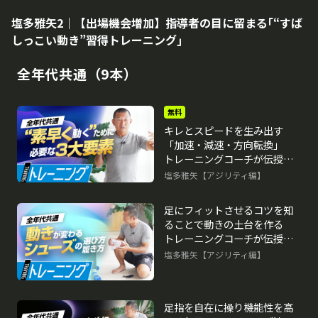
塩多雅矢2｜【出場機会増加】指導者の目に留まる｢“すば
しっこい動き”習得トレーニング｣
全年代共通（9本）
無料
キレとスピードを生み出す
「加速・減速・方向転換」
トレーニングコーチが伝授す
る“素早く動く”ための心得
塩多雅矢【アジリティ編】
再生中
足にフィットさせるコツを知
ることで動きの土台を作る
トレーニングコーチが伝授す
る“素早く動く”ための心得
塩多雅矢【アジリティ編】
足指を自在に操り機能性を高