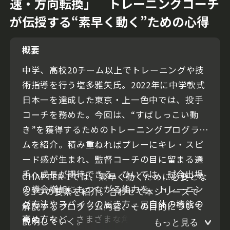
速・方向転換」 トレーニングコーチ
が伝授する“素早く動く”ための心得
概要
中学、高校20チーム以上でトレーニングや技
術指導を行う塩多雅矢氏。2022年に中学軟式
日本一を達成した東京・上一色中では、投手
コーチを務めた。今回は、“すばしっこい動
き”を獲得するためのトレーニングプログラ
ムを紹介。積み重ねればプレーにキレ・スピ
ード感が生まれ、監督コーチの目に留まる選
手へ成長が期待できる。ひいては、試合出場
CHAPTER-1では、素早く動くために必要とな
の機会増加にもつながる能力を、トレーニン
る3つの要素を紹介。合わせて本シリーズで
グ方法やスパイクの履き方、足自体の機能の
解説するプログラム内容、その目的について
高め方など、さまざまな角度から養ってい
説明していく。
もっと見る