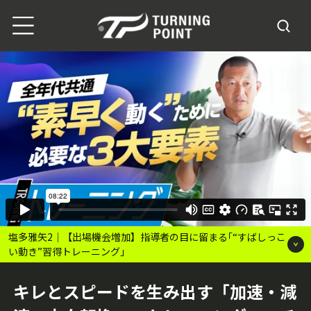
塩多雅矢2｜【出場機会増加】指導者の目に留まる｢“すばしっこ
い動き”習得トレーニング｣
キレとスピードを生み出す「加速・減