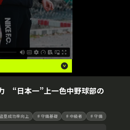
力 “日本一”上一色中野球部の
盗塁成功率向上
♯守備基礎
♯中級者
♯守備