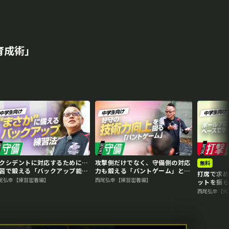
成術｣
クシデントに対応するために…
攻撃側だけでなく、守備側の対応
無料
習で鍛える「バックアップ能
力も鍛える「バントゲーム」と
打席で求
」 “日本一”上一色中野球部の
は？ “日本一”上一色中野球部の
尾弘幸【練習密着編】
西尾弘幸【練習密着編】
ットを振
備練習
実戦練習
く “日本
西尾弘幸【練
撃練習