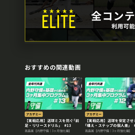
おすすめの関連動画
アカデミー
アカデミー
【実戦応用】送球ミスを防ぐ｢前
【実戦応用】送球を安定させ
足・リリースドリル｣ #13
｢構え・ステップの個人差｣ #
高島誠【内野守備｜3ヶ月強化編】
高島誠【内野守備｜3ヶ月強化編】