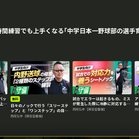
時間練習でも上手くなる｢中学日本一野球部の選手育
再生中
バッ
試合でエラーは起きるもの、ミス
ア
無料
上一
が発生した際に冷静に対応する準
練
日々のノックで行う「スリーステ
備力 “日本一”上一色中野球部の
力
西尾弘幸【練習密着編】
西
ップ」と「ワンステップ」の目
守備練習
守
的 “日本一”上一色中野球部の守
西尾弘幸【練習密着編】
備練習