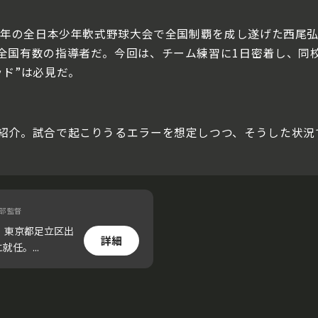
22年の全日本少年軟式野球大会で全国制覇を成し遂げた西尾
全国有数の指導者だ。今回は、チーム練習に1日密着し、同
ッド”は必見だ。
紹介。試合で起こりうるエラーを想定しつつ、そうした状況
部 監督
日、東京都足立区出
詳細
任。...