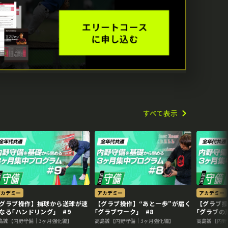
すべて表示
アカデミー
アカデミー
アカデミー
グラブ操作】捕球から送球が速
【グラブ操作】“あと一歩”が届く
【グラブ
なる｢ハンドリング｣ #9
｢グラブワーク｣ #8
｢グラブの形
島誠【内野守備｜3ヶ月強化編】
高島誠【内野守備｜3ヶ月強化編】
高島誠【内野