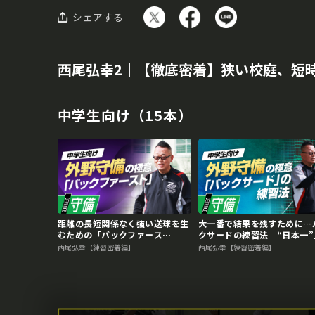
シェアする
西尾弘幸2｜【徹底密着】狭い校庭、短
中学生向け（15本）
距離の長短関係なく強い送球を生
大一番で結果を残すために…
むための「バックファース
クサードの練習法 “日本一”
ト」 “日本一”上一色中野球部の
色中野球部の守備練習
西尾弘幸【練習密着編】
西尾弘幸【練習密着編】
守備練習