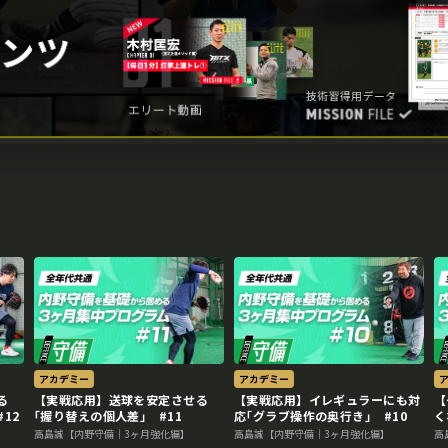
アカデミー
アカデミー
る
【実戦応用】送球を安定させる
【実戦応用】イレギュラーにも対
【
12
｢握り替えの個人差｣ #11
応｢グラブ操作の奥行き｣ #10
く
高島誠【内野守備｜3ヶ月強化編】
高島誠【内野守備｜3ヶ月強化編】
高