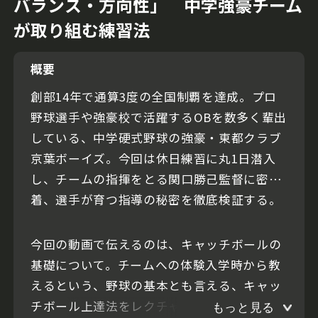
バランス・方向性」 中学強豪チーム
が取り組む練習法
概要
創部14年で通算3度の全国制覇を達成。プロ
野球選手や強豪校で活躍するOBを数多く輩出
している、中学硬式野球の強豪・東都クラブ
京葉ボーイズ。今回は休日練習に丸1日潜入
し、チームの指揮をとる関口勝己監督に密
着、選手が育つ指導の秘密を徹底検証する。
今回の動画で伝えるのは、キャッチボールの
基礎について。チームへの体験入学時から教
えるという、野球の基本とも言える、キャッ
チボール上達法をレクチャーする。
もっと見る