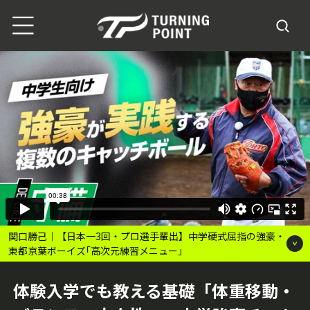
関口勝己｜【日本一3回・プロ選手輩出】中学硬式屈指の強豪・
東都京葉ボーイズ｢高次元練習メニュー｣
体験入学でも教える基礎「体重移動・