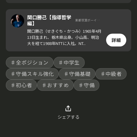
関口勝己【指導哲学
東都京葉ボーイズ 監督
編】
関口勝己（せきぐち・かつみ）1965年4月
13日生まれ、栃木県出身。小山高、明治
詳細
大を経て1988年NTTに入社。NT...
♯全ポジション
♯中学生
♯守備スキル強化
♯守備基礎
♯中級者
♯初心者
♯おすすめ
♯守備
シェアする