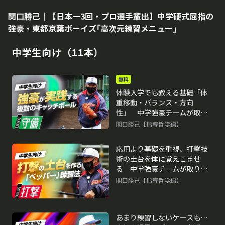
関口勝己｜【日本一3回・プロ選手輩出】中学硬式屈指の
強豪・東都京葉ボーイズ｢高次元練習メニュー｣
中学生向け（11本）
無料
体験入学でも教える基礎「体
重移動・バランス・方向
性」 中学強豪チームが取り
組む練習法
関口勝己【指導哲学編】
再生中
応用より基礎を重視、打撃技
術の土台を体に覚えこませ
る 中学強豪チームが取り組
む練習法
関口勝己【指導哲学編】
あまり練習しないケースも…