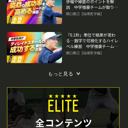
歩幅や帰塁のポイントを解
説 中学強豪チームが取り組
む練習法
関口勝己【指導哲学編】
「0.1秒」単位で結果が変わ
る…数字で可視化するハイレ
ベル練習 中学強豪チームが
取り組む練習法
関口勝己【指導哲学編】
もっと見る