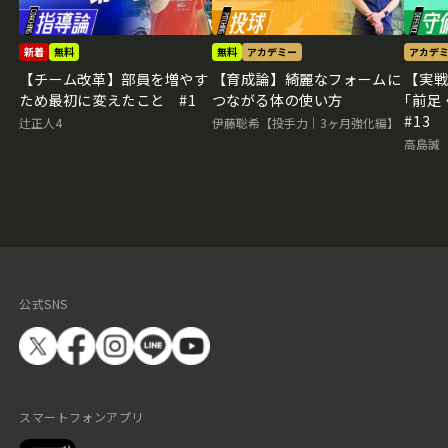
新着
無料
無料
アカデミー
アカデ
【チーム改革】部員を増やす
【育成論】綺麗なフォームに
【実
ため最初に変えたこと #1
つながる体の使い方
｢前
#13
辻正人4
伊藤聡希【投手力｜3ヶ月強化編】
高島誠
公式SNS
スマートフォンアプリ