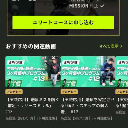
おすすめの関連動画
すべて表示
アカデミー
アカデミー
アカデ
【実戦応用】送球ミスを防ぐ
【実戦応用】送球を安定させ
【実
｢前足・リリースドリル｣
る｢構え・ステップの個人
る｢握
#13
差｣ #12
高島誠
高島誠【内野守備｜3ヶ月強化編】
高島誠【内野守備｜3ヶ月強化編】