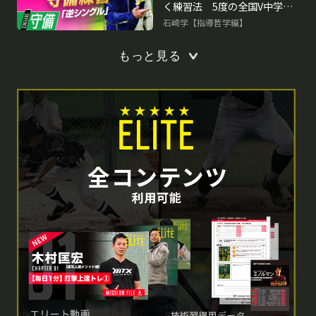
く練習法 5度の全国V中学チ
ームの基礎練習
石崎学【指導哲学編】
もっと見る