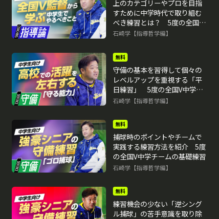
上のカテゴリーやプロを目指
すために中学時代で取り組む
べき練習とは？ 5度の全国V
中学チームの基礎練習
石崎学【指導哲学編】
無料
守備の基本を習得して個々の
レベルアップを重視する「平
日練習」 5度の全国V中学チ
ームの基礎練習
石崎学【指導哲学編】
無料
捕球時のポイントやチームで
実践する練習方法を紹介 5度
の全国V中学チームの基礎練習
石崎学【指導哲学編】
無料
練習機会の少ない「逆シング
ル捕球」の苦手意識を取り除