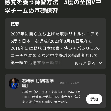
感覚を養う練習方法 5度の全国V中
学チームの基礎練習
概要
2007年に自ら立ち上げた取手リトルシニアで
5度の日本一を達成(2023年8月18日現在)。
2016年には野球日本代表・侍ジャパンU-15の
コーチを務めるなど中学野球の指導者として
第一線で活躍する石崎学氏。
もっと見る
今回の動画では石崎氏が、短い距離でのボー
石崎学【指導哲学
取手リトルシニア 監督
ル回しにフォーカス。肩・肘の負担を極力減
編】
らしつつ、スローイングの感覚を養う練習方
石崎学（いしざき・まなぶ）1975年11月
10日、茨城県取手市出身。中学から高校
法を伝えた。
詳細
まで硬式野球を継続。大学から...