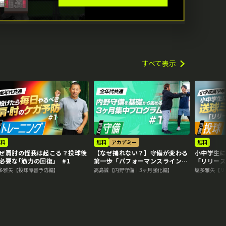
すべて表示
無料
無料
アカデミー
無料
ぜ肩肘の怪我は起こる？投球後
【なぜ捕れない？】守備が変わる
小中学生
必要な｢筋力の回復｣ #1
第一歩「パフォーマンスラインチ
「リリース
ェック」 #1
多雅矢【投球障害予防編】
高島誠【内野守備｜3ヶ月強化編】
塩多雅矢【リ