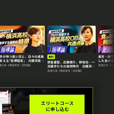
手が持つ高い志と、日々の成長
楽天・藤
無料
支える｢目標設定｣ 元横浜高校
した食の
筒香嘉智、近藤健介、柳裕也…一
母が語る強豪校の選手の特徴
高校寮母
邊元美【横高寮母｜回想編】
渡邊元美【横
流選手たちの高校時代 元横浜高
徴
校寮母が語る強豪校の選手の特徴
渡邊元美【横高寮母｜回想編】