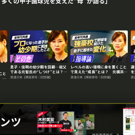
多くの甲子園球児を支えた“母”が語る｣
息子・佳明の幼少期を回顧…祖父
レベルの高い環境に身を置くこと
選
である元智氏の“しつけ”とは？
で見えた“成長”とは？ 元横浜高
を
こと
元横浜高校寮母が語る強豪校の選
校寮母が語る強豪校の選手の特徴
寮
渡邊元美【横高寮母｜回想編】
渡邊元美【横高寮母｜回想編】
渡
 元
手の特徴
選手