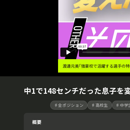
渡邊元美｢強豪校で活躍する選手の特
中1で148センチだった息子
♯全ポジション
♯高校生
♯中学
概要