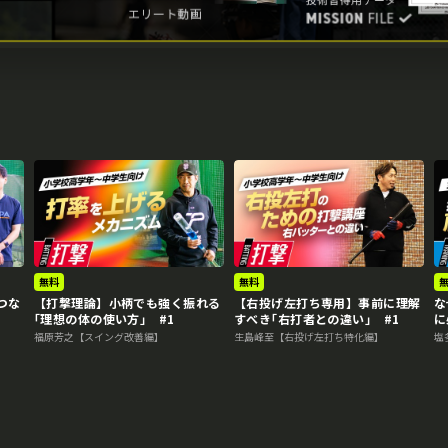
無料
無料
つな
【打撃理論】小柄でも強く振れる
【右投げ左打ち専用】事前に理解
な
｢理想の体の使い方｣ #1
すべき｢右打者との違い｣ #1
に
福原芳之【スイング改善編】
生島峰至【右投げ左打ち特化編】
塩