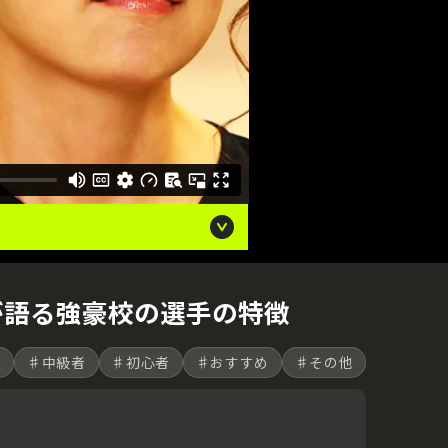
が語る強豪校の選手の特徴
上
♯中級者
♯初心者
♯おすすめ
♯その他