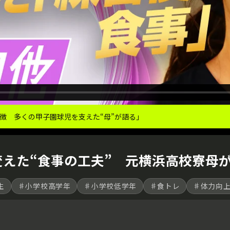
徴 多くの甲子園球児を支えた“母”が語る｣
を変えた“食事の工夫” 元横浜高校寮母
生
♯小学校高学年
♯小学校低学年
♯食トレ
♯体力向