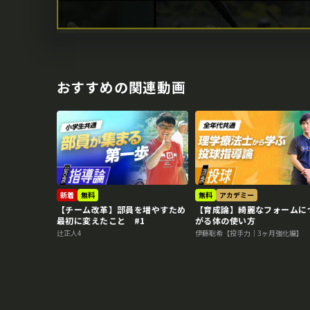
おすすめの関連動画
新着
無料
無料
アカデミー
【チーム改革】部員を増やすため
【育成論】綺麗なフォームに
最初に変えたこと #1
がる体の使い方
辻正人4
伊藤聡希【投手力｜3ヶ月強化編】