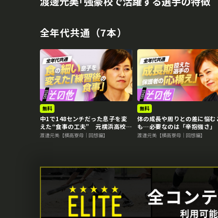
渡邊元美｢強豪校で活躍する選手の特徴 
全年代共通（7本）
再生中
無料
無料
中1で148センチだった息子を変
体の成長や周りとの差に悩む
えた“食事の工夫” 元横浜高校寮
も…必要なのは「辛抱強さ」
母が語る強豪校の選手の特徴
横浜高校寮母が語る強豪校の
渡邊元美【横高寮母｜回想編】
渡邊元美【横高寮母｜回想編】
の特徴