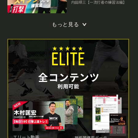
メソッド
内田順三【一流打者の練習法編】
もっと見る