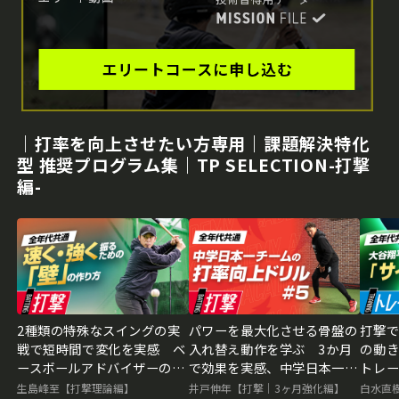
｜打率を向上させたい方専用｜課題解決特化
型 推奨プログラム集｜TP SELECTION-打撃
編-
2種類の特殊なスイングの実
パワーを最大化させる骨盤の
打撃
戦で短時間で変化を実感 ベ
入れ替え動作を学ぶ 3か月
の動き
ースボールアドバイザーの打
で効果を実感、中学日本一チ
トレ
撃力向上ドリル
ームの打率向上ドリル
レー
生島峰至【打撃理論編】
井戸伸年【打撃｜3ヶ月強化編】
白水直