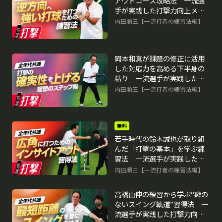
アウトコース攻略法 一流選
手が実践した打撃力向上メソ
ッド
内田順三【一流打者の練習法編】
再生中
岡本和真が課題の修正に活用
した対応力を高める下半身の
粘り 一流選手が実践した打
撃力向上メソッド
内田順三【一流打者の練習法編】
無料
若手時代の鈴木誠也が取り組
んだ「打撃の基本」を学ぶ練
習法 一流選手が実践した打
撃力向上メソッド
内田順三【一流打者の練習法編】
高橋由伸の練習から学ぶ“癖の
ないスイング軌道”習得法 一
流選手が実践した打撃力向上