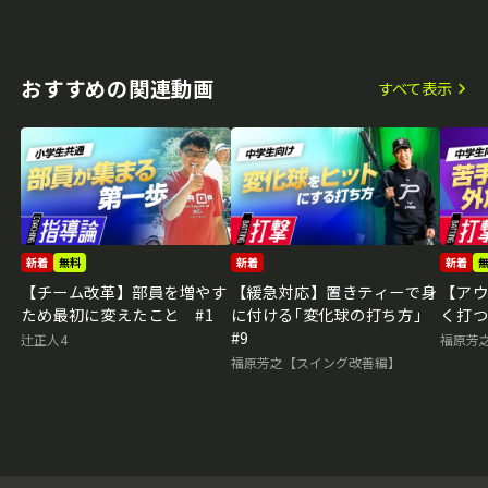
おすすめの関連動画
すべて表示
新着
無料
新着
新着
【チーム改革】部員を増やす
【緩急対応】置きティーで身
【ア
ため最初に変えたこと #1
に付ける｢変化球の打ち方｣
く打つ
#9
辻正人4
福原芳
福原芳之【スイング改善編】