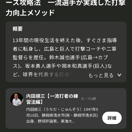
ース攻略法 一流選手が実践した打撃
力向上メソッド
概要
13年間の現役生活を終えた後、すぐさま指導
者に転身し、広島と巨人で打撃コーチや二軍
監督らを歴任。鈴木誠也選手(広島→カブ
ス)、坂本勇人選手や岡本和真選手(巨人)な
ど、球界を代表する打者の育成に尽力した名
もっと見る
伯楽・内田順三氏。
内田順三【一流打者の練
元・プロ野球選手
今回の動画で内田氏が伝えるのは、巨人・坂
習法編】
本勇人選手を成績向上へと導いたアウトコー
内田順三（うちだ・じゅんぞう）1947年9
月10日、静岡県清水市(現・静岡市清水区)
スへの対応力を高めるための練習方法だ。
詳細
出身、野球評論家。東海大...