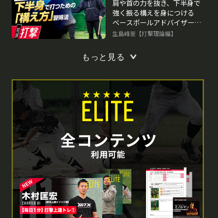
肩や首の力を抜き、下半身で
強く振る構えを身につける
ベースボールアドバイザーの
打撃力向上ドリル
生島峰至【打撃理論編】
もっと見る