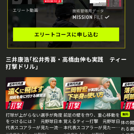
三井康浩｢松井秀喜・高橋由伸も実践 ティー
打撃ドリル｣
打球が上がらない選手が角度
前足の壁を作り、重心移動を
無料
をつけるには？ 元野球日本
覚えるティー打撃 元野球日
体の
代表スコアラーが見た一流の
本代表スコアラーが見た一流
れる
練習法
の練習法