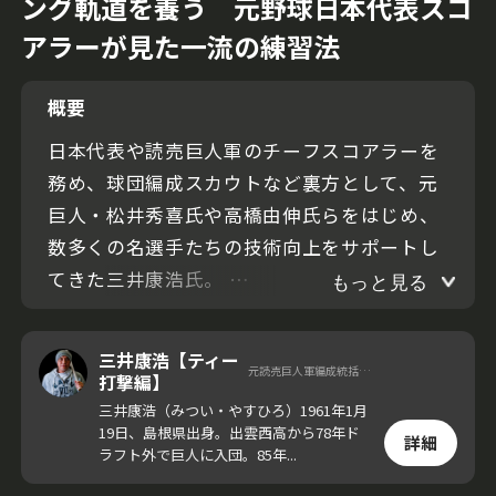
ング軌道を養う 元野球日本代表スコ
アラーが見た一流の練習法
概要
日本代表や読売巨人軍のチーフスコアラーを
務め、球団編成スカウトなど裏方として、元
巨人・松井秀喜氏や高橋由伸氏らをはじめ、
数多くの名選手たちの技術向上をサポートし
てきた三井康浩氏。
もっと見る
今回の動画では、現役時代に高橋由伸氏が取
三井康浩【ティー
元読売巨人軍編成統括ディレクター
り組んでいたティー打撃を紹介する。コース
打撃編】
や球種が変わっても安定したスイング軌道
三井康浩（みつい・やすひろ）1961年1月
19日、島根県出身。出雲西高から78年ド
で、ボールを捉える技術が身に付く練習法
詳細
ラフト外で巨人に入団。85年...
だ。