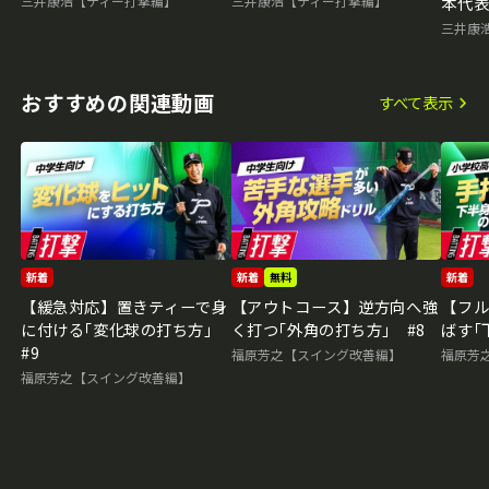
三井康浩【ティー打撃編】
三井康浩【ティー打撃編】
本代
の練
三井康
おすすめの関連動画
すべて表示
新着
新着
無料
新着
【緩急対応】置きティーで身
【アウトコース】逆方向へ強
【フ
に付ける｢変化球の打ち方｣
く打つ｢外角の打ち方｣ #8
ばす｢
#9
福原芳之【スイング改善編】
福原芳
福原芳之【スイング改善編】