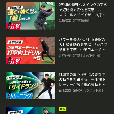
2種類の特殊なスイングの実戦
で短時間で変化を実感 ベー
スボールアドバイザーの打撃
力向上ドリル
生島峰至【打撃理論編】
パワーを最大化させる骨盤の
入れ替え動作を学ぶ 3か月で
効果を実感、中学日本一チー
ムの打率向上ドリル
井戸伸年【打撃｜3ヶ月強化編】
打撃での重心移動に必要な体
の動きを習得する 元NPBト
レーナーが説く重心移動トレ
ーニング
白水直樹【最強のスクワット編】
無料