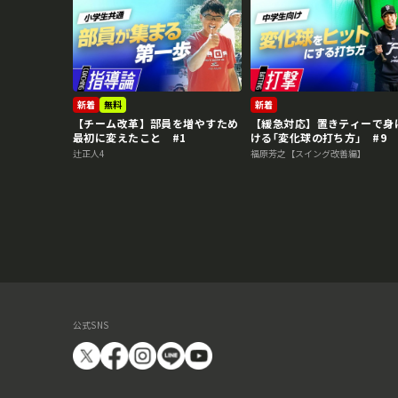
新着
無料
新着
【チーム改革】部員を増やすため
【緩急対応】置きティーで身
最初に変えたこと #1
ける｢変化球の打ち方｣ #9
辻正人4
福原芳之【スイング改善編】
公式SNS