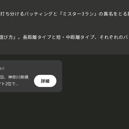
角に打ち分けるバッティングと『ミスター3ラン』の異名をと
選び方』。長距離タイプと短・中距離タイプ、それぞれのバ
選手
8日、神奈川県横
詳細
2位で...