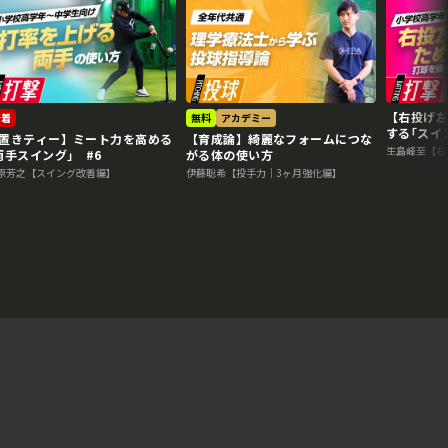
【右投げ
新着
無料
アカデミー
する｢ス
置きティー】ミート力を高める
【育成論】綺麗なフォームにつな
#5
生島峰至【右
両手スイング｣ #6
がる体の使い方
原芳之【スイング改善編】
伊藤聡希【投手力｜3ヶ月強化編】