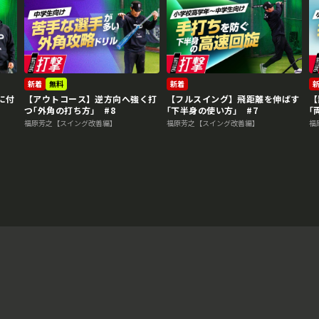
新着
無料
新着
に付
【アウトコース】逆方向へ強く打
【フルスイング】飛距離を伸ばす
【
つ｢外角の打ち方｣ #8
｢下半身の使い方｣ #7
｢
福原芳之【スイング改善編】
福原芳之【スイング改善編】
福