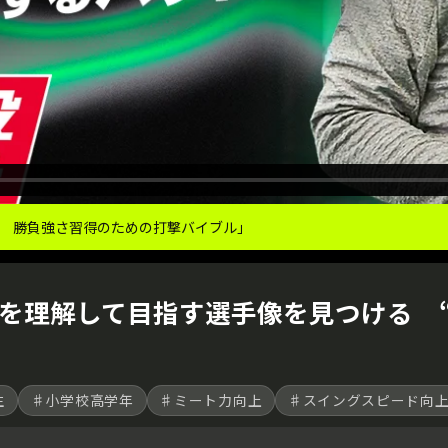
 勝負強さ習得のための打撃バイブル｣
を理解して目指す選手像を見つける “M
生
♯小学校高学年
♯ミート力向上
♯スイングスピード向