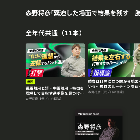
森野将彦｢緊迫した場面で結果を残す 
全年代共通（11本）
再生中
勝負は打席に立つ前から始ま
無料
いる…独自のルーティンを紹
長距離用と短・中距離用…特徴を
介 “Mr.3ラン”森野将彦の
森野将彦【元プロの理論】
理解して目指す選手像を見つけ
バイブル
る “Mr.3ラン”森野将彦の打撃
森野将彦【元プロの理論】
バイブル