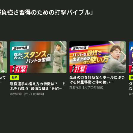
勝負強さ習得のための打撃バイブル｣
って
全身の力を無駄なくボールにぶつ
無料
ける体重移動と体の使い
現役選手の構え方の特徴は？ そ
ダ
打撃
方 “Mr.3ラン”森野将彦の打撃
森野将彦【元プロの理論】
れぞれ違う“最適な構え”を紹
な
バイブル
介 “Mr.3ラン”森野将彦の打撃
は
森野将彦【元プロの理論】
森
バイブル
撃