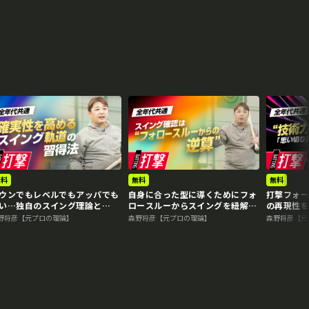
無料
無料
無料
ウンでもレベルでもアッパでも
自身に合った型に導くためにフォ
打撃フォ
い…独自のスイング理論と
ロースルーからスイングを紐解
の再現性
？ “Mr.3ラン”森野将彦の打
く “Mr.3ラン”森野将彦の打撃
法 “Mr
野将彦【元プロの理論】
森野将彦【元プロの理論】
森野将彦【元
バイブル
バイブル
バイブル