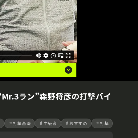
r.3ラン”森野将彦の打撃バイ
上
♯打撃基礎
♯中級者
♯おすすめ
♯打撃