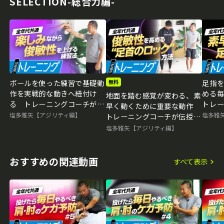
SELECTION-総合力編-
再生中
ボールを使った練習で基礎動
足指
無料
作を実戦的な動きへ紐付け
める
地面を踏む感覚が変わる、素
る トレーニングコーチが伝
トレ
早く動くために重要な動作
授する“素早く動く”ための心
る“素
塩多雅矢【アジリティ編】
塩多雅
トレーニングコーチが伝授す
得
る“素早く動く”ための心得
塩多雅矢【アジリティ編】
おすすめの関連動画
すべて表示