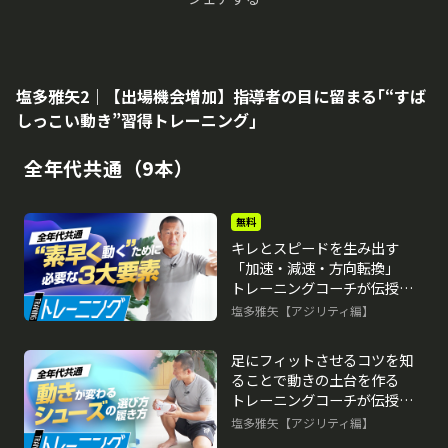
塩多雅矢2｜【出場機会増加】指導者の目に留まる｢“すば
しっこい動き”習得トレーニング｣
全年代共通（9本）
無料
キレとスピードを生み出す
「加速・減速・方向転換」
トレーニングコーチが伝授す
る“素早く動く”ための心得
塩多雅矢【アジリティ編】
足にフィットさせるコツを知
ることで動きの土台を作る
トレーニングコーチが伝授す
る“素早く動く”ための心得
塩多雅矢【アジリティ編】