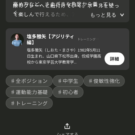
高め方など、さまざまな角度から養ってい
際のプレーへと紐付けていく。ボールを使っ
く。
て楽しんで行えるため、アップでも実践して
もっと見る
いきたい内容だ。
塩多雅矢【アジリティ
トレーニングコーチ
編】
塩多雅矢（しおた・まさや）1982年5月11
日生まれ、山口県下松市出身。佼成学園高
詳細
校から東京学芸大学教育学...
♯全ポジション
♯中学生
♯俊敏性強化
♯運動能力基礎
♯初心者
♯トレーニング
シェアする