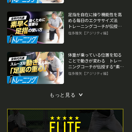
足指を自在に操り機能性を高
める毎日のエクササイズ法
トレーニングコーチが伝授す
る“素早く動く”ための心得
塩多雅矢【アジリティ編】
体重が乗っている位置を知る
ことで動きが変わる トレー
ニングコーチが伝授する“素早
く動く”ための心得
塩多雅矢【アジリティ編】
もっと見る