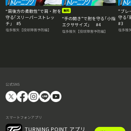
“肩後方の柔軟性”で肩・肘を
”ブレ
無料
守る｢スリーパーストレッ
守る
“手の開き”で肘を守る｢小指
チ｣ #5
#3
エクササイズ」 #4
塩多雅矢【投球障害予防編】
塩多雅
塩多雅矢【投球障害予防編】
公式SNS
スマートフォンアプリ
TURNING POINT アプリ