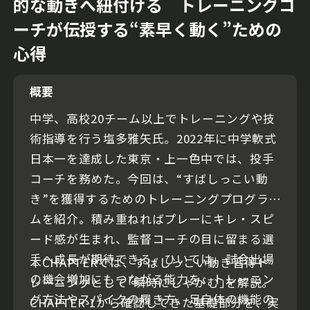
的な動きへ紐付ける トレーニングコ
ーチが伝授する“素早く動く”ための
心得
概要
中学、高校20チーム以上でトレーニングや技
術指導を行う塩多雅矢氏。2022年に中学軟式
日本一を達成した東京・上一色中では、投手
コーチを務めた。今回は、“すばしっこい動
き”を獲得するためのトレーニングプログラ
ムを紹介。積み重ねればプレーにキレ・スピ
ード感が生まれ、監督コーチの目に留まる選
手へ成長が期待できる。ひいては、試合出場
本CHAPTERでは、すばしっこい動き習得ト
の機会増加にもつながる能力を、トレーニン
レーニングとして｢瞬時にしゃがむ｣を解説。
グ方法やスパイクの履き方、足自体の機能の
CHAPTER-1から確認してきた基礎部分を、実