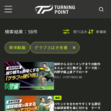
検索結果：58件
絞り込み
新着順
単体動画
グラブさばき改善
捕球からスローイングまでの動作
をスムーズに繋げる テーマ別・
内野守備上達アプローチ
武拓人【内野守備強化編】
無料
バウンドを合わせやすくする適切
な捕球姿勢を身に付ける テーマ