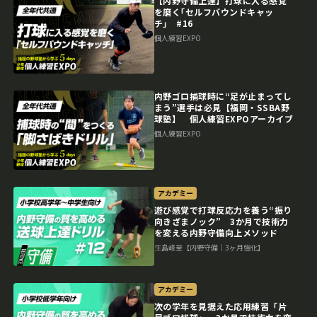
【内野守備上達】打球に入る感覚
を磨く｢セルフバウンドキャッ
チ｣ #16
個人練習EXPO
内野ゴロ捕球時に“足が止まってし
まう”選手は必見【福岡・SSBA野
球塾】 個人練習EXPOアーカイブ
個人練習EXPO
アカデミー
遊び感覚で打球反応力を養う“振り
向きざまノック” 3か月で技術力
を変える内野守備向上メソッド
生島峰至【内野守備｜3ヶ月強化】
アカデミー
次の学年を見据えた応用練習「片