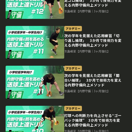
足ゴロ捕球」 3か月で技術力を変
える内野守備向上メソッド
生島峰至【内野守備｜3ヶ月強化】
アカデミー
次の学年を見据えた応用練習「切
り返し捕球」 3か月で技術力を変
える内野守備向上メソッド
生島峰至【内野守備｜3ヶ月強化】
アカデミー
次の学年を見据えた応用練習「間
合い捕球」 3か月で技術力を変え
る内野守備向上メソッド
生島峰至【内野守備｜3ヶ月強化】
アカデミー
打球への判断力を向上させる“ゴー
バック捕球” 3か月で技術力を変
える内野守備向上メソッド
生島峰至【内野守備｜3ヶ月強化】