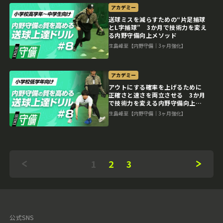
アカデミー
送球ミスを減らすための“片足捕球
とL字捕球” 3か月で技術力を変え
る内野守備向上メソッド
生島峰至【内野守備｜3ヶ月強化】
アカデミー
アウトにする確率を上げるために
正確さと速さを両立させる 3か月
で技術力を変える内野守備向上メ
ソッド
生島峰至【内野守備｜3ヶ月強化】
1
2
3
公式SNS