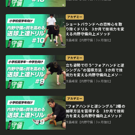
アカデミー
ショートバウンドへの恐怖心を取
り除くドリル 3か月で技術力を変
える内野守備向上メソッド
生島峰至【内野守備｜3ヶ月強化】
アカデミー
立ち姿勢で行う“フォアハンドと逆
シングル”の習得方法 3か月で技
術力を変える内野守備向上メソッ
ド
生島峰至【内野守備｜3ヶ月強化】
アカデミー
“フォアハンドと逆シングル”2種の
捕球方法を習得する 3か月で技術
力を変える内野守備向上メソッド
生島峰至【内野守備｜3ヶ月強化】