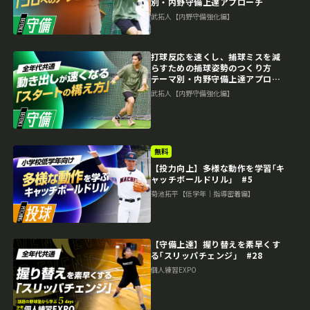
別・内野守備上達アプローチ
武拓人【内野守備強化編】
打球反応を速くし、捕球ミスを減
らすための捕球姿勢のつくり方
テーマ別・内野守備上達アプロー
チ
武拓人【内野守備強化編】
無料
【投力向上】多様な動作を学習｢キ
ャッチボールドリル｣ #5
菊池拓平【低学年｜指導密着編】
【守備上達】握り替えを素早くす
る｢スリッパチェンジ｣ #28
個人練習EXPO