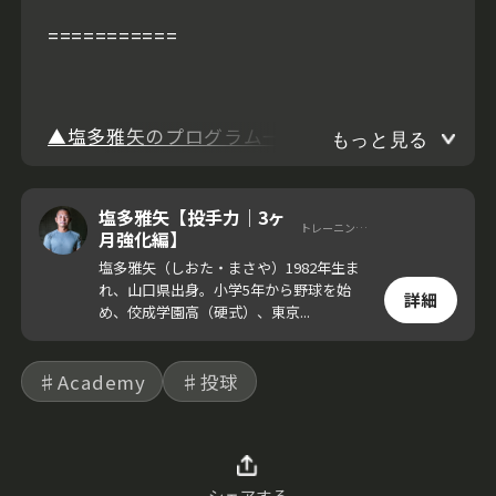
===========
▲塩多雅矢のプログラム一覧を確認
もっと見る
塩多雅矢【投手力｜3ヶ
トレーニングコーチ
月強化編】
塩多雅矢（しおた・まさや）1982年生ま
れ、山口県出身。小学5年から野球を始
詳細
め、佼成学園高（硬式）、東京...
♯Academy
♯投球
シェアする