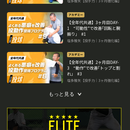
塩多雅矢【投手力｜3ヶ月強化編】
アカデミー
【全年代共通】3ヶ月目DAY-
1 “可動性”で改善｢回転と腕
振り｣ #1
塩多雅矢【投手力｜3ヶ月強化編】
アカデミー
【全年代共通】2ヶ月目DAY-
3 “動作”で改善｢トップと割
れ｣ #3
塩多雅矢【投手力｜3ヶ月強化編】
再生中
もっと見る