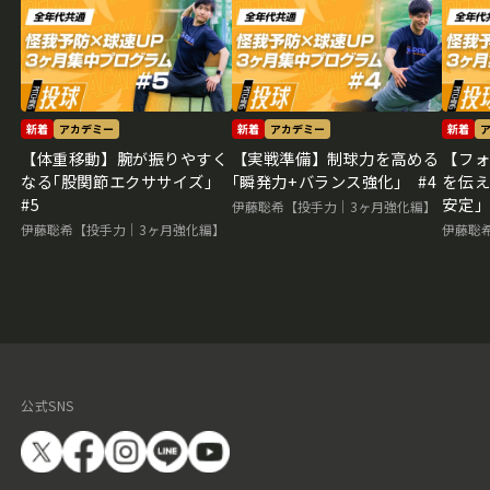
新着
アカデミー
新着
アカデミー
新着
【体重移動】腕が振りやすく
【実戦準備】制球力を高める
【フ
なる｢股関節エクササイズ｣
｢瞬発力+バランス強化｣ #4
を伝え
#5
安定｣
伊藤聡希【投手力｜3ヶ月強化編】
伊藤聡希【投手力｜3ヶ月強化編】
伊藤聡
公式SNS