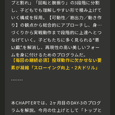
プと割れ」「回転と腕振り」の3段階に分割
し、子どもでも理解しやすい形で積み上げて
いく構成を採用。【可動性／筋出力／動き作
り】の観点から総合的にアプローチし、身体
づくりから実戦動作まで段階的に上達へとつ
なげていく。子どもたちに多く見られる“悪
い癖”を解消し、再現性の高い美しいフォー
-------
ムを身に付けるためのプログラムだ。
【毎回の継続必須】投球動作に欠かせない要
素が凝縮「スローイング向上・2大ドリル」
-------
本CHAPTERでは、2ヶ月目のDAY-3のプログ
ラムを解説。今月の仕上げとして「トップと