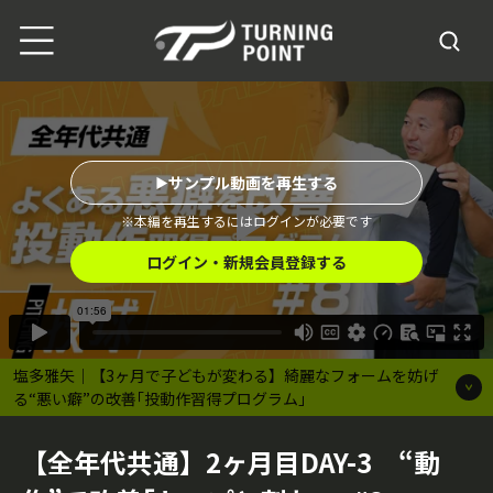
サンプル動画を再生する
※本編を再生するにはログインが必要です
ログイン・新規会員登録する
塩多雅矢｜【3ヶ月で子どもが変わる】綺麗なフォームを妨げ
る“悪い癖”の改善｢投動作習得プログラム｣
【全年代共通】2ヶ月目DAY-3 “動