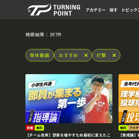
アカデミー
探す
トピック
検索結果：397件
単体動画
おすすめ
打撃
新着
無料
無料
アカデ
【チーム改革】部員を増やすため最初に変えたこ
【育成論】