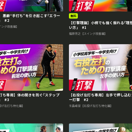
】悪癖“手打ち”を引き起こす｢エラー
無料
 #2
【打撃理論】小柄でも強く振れる｢理
イング改善編】
い方｣ #1
福原芳之【スイング改善編】
打ち専用】体の開きを防ぐ｢ステップ
【右投げ左打ち専用】左手で押し込む
 #3
ー打撃 #2
投げ左打ち特化編】
生島峰至【右投げ左打ち特化編】