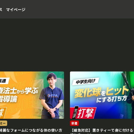
ス
マイページ
ミー
新着
綺麗なフォームにつながる体の使い方
【緩急対応】置きティーで身に付ける