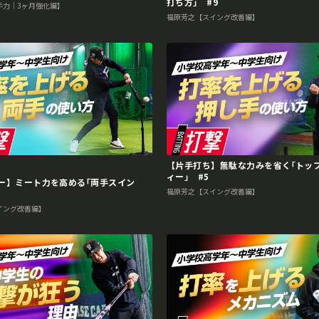
打ち方｣ #9
手力｜3ヶ月強化編】
福原芳之【スイング改善編】
【片手打ち】無駄な力みを省く｢トッ
ィー｣ #5
ー】ミート力を高める｢両手スイン
福原芳之【スイング改善編】
イング改善編】