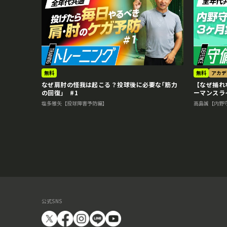
無料
無料
アカデ
なぜ肩肘の怪我は起こる？投球後に必要な｢筋力
【なぜ捕れ
の回復｣ #1
ーマンスラ
塩多雅矢【投球障害予防編】
高島誠【内野
公式SNS