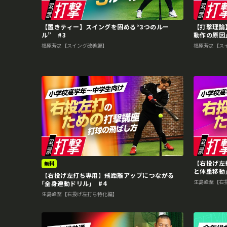
【置きティー】スイングを固める“3つのルー
【打撃理論
ル” #3
動作の原因｣
福原芳之【スイング改善編】
福原芳之【ス
【右投げ左
無料
と体重移動｣
【右投げ左打ち専用】飛距離アップにつながる
生島峰至【右
｢全身連動ドリル｣ #4
生島峰至【右投げ左打ち特化編】