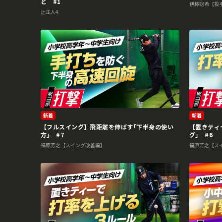
と #1
伊藤聡希【投
辻正人4
新着
新着
【フルスイング】飛距離を伸ばす｢下半身の使い
【置きティ
方｣ #7
グ｣ #6
福原芳之【スイング改善編】
福原芳之【ス