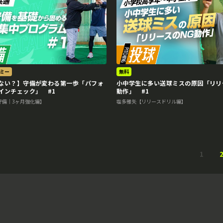
ミー
無料
ない？】守備が変わる第一歩「パフォ
小中学生に多い送球ミスの原因「リリ
インチェック」 #1
動作」 #1
守備｜3ヶ月強化編】
塩多雅矢【リリースドリル編】
1