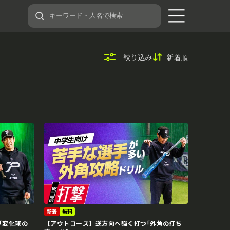
絞り込み
新着順
新着
無料
｢変化球の
【アウトコース】逆方向へ強く打つ｢外角の打ち