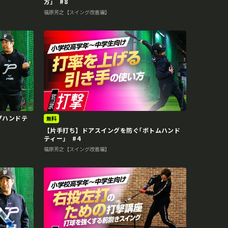
方｣ #8
福原芳之【スイング改善編】
プハンドテ
無料
【片手打ち】ドアスイングを防ぐ｢ボトムハンド
ティー｣ #4
福原芳之【スイング改善編】