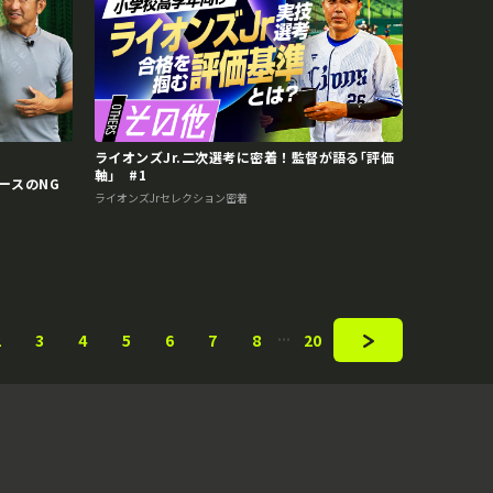
ライオンズJr.二次選考に密着！監督が語る｢評価
軸｣ #1
ースのNG
ライオンズJrセレクション密着
2
3
4
5
6
7
8
20