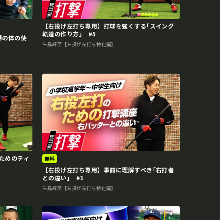
【右投げ左打ち専用】打球を強くする｢スイング
軌道の作り方｣ #5
想の体の使
生島峰至【右投げ左打ち特化編】
ためのティ
無料
【右投げ左打ち専用】事前に理解すべき｢右打者
との違い｣ #1
生島峰至【右投げ左打ち特化編】