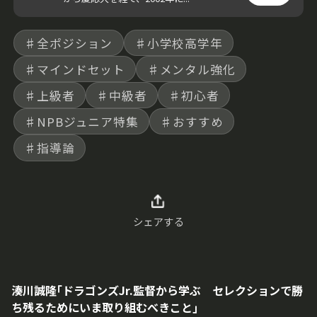
♯全ポジション
♯小学校高学年
♯マインドセット
♯メンタル強化
♯上級者
♯中級者
♯初心者
♯NPBジュニア特集
♯おすすめ
♯指導論
シェアする
湊川誠隆｢ドラゴンズJr.監督から学ぶ セレクションで勝
ち残るためにいま取り組むべきこと｣