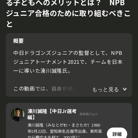
る子どもへのメリットとは？ NPB
ジュニア合格のために取り組むべきこ
と
概要
中日ドラゴンズジュニアの監督として、NPB
ジュニアトーナメント2021で、チームを日本
一に導いた湊川誠隆氏。
この動画では、自身が感じているNPBジュニ
もっと見る
アトーナメントの意義について解説。仮に、
選考を通過しなくても得ることができるとい
湊川誠隆【中日Jr選考
元中日ジュニア監督
う、同大会がもたらす子どもたちへのメリッ
編】
トとは。
湊川誠隆（みなとがわ・まさたか）1980
年5月22日、愛知県名古屋市出身。東邦高
詳細
から慶応大を経て、2002年に...