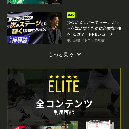
無料
少ないメンバーでトーナメン
トを戦い抜くために必要な“強
み”とは？ NPBジュニア合格
のために取り組むべきこと
湊川誠隆【中日Jr選考編】
もっと見る