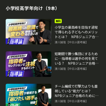
小学校高学年向け（9本）
無料
小学生の最高峰を目指す過程
で得られる子どもへのメリッ
トとは？ NPBジュニア合格
のために取り組むべきこと
湊川誠隆【中日Jr選考編】
再生中
短期間で勝つ集団にするため
に…指導者は選手の何を見て
いる？ NPBジュニア合格の
ために取り組むべきこと
湊川誠隆【中日Jr選考編】
チーム編成で打撃力よりも重
視している“能力”とは？
NPBジュニア合格のために取
り組むべきこと
湊川誠隆【中日Jr選考編】