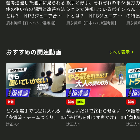
選考通過した選手に見られる
投手と野手、それぞれのポジ
長打
体の使い方の課題と改善方法
ションで注視しているポイン
ろん
とは？ NPBジュニア合格
トとは？ NPBジュニア合
の特長
のために必要な準備
格のために必要な準備
ア合
須永英輝【日本ハムJr選考編】
須永英輝【日本ハムJr選考編】
須永英
おすすめの関連動画
すべて表示
新着
新着
無料
新着
どんな選手でも受け入れる
楽しいだけで終わらせない
保護
｢多賀流・チームづくり｣ #5
｢子どもを伸ばす声かけ｣ #4
｢負担
辻正人4
辻正人4
辻正人4