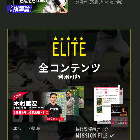
小中学生で取り組むべきこと
千賀滉大【現役プロの幼少期】