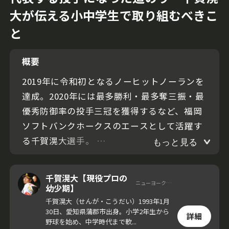
大が伝える小中学生で取り組むべきこ
と
概要
2019年に令和初となるノーヒットノーランを
達成。2020年には最多勝利・最多奪三振・最
優秀防御率の投手三冠を獲得するなど、福岡
ソフトバンクホークスのエースとして活躍す
る千賀滉大選手。
もっと見る
今回の動画では千賀選手が、自身が野球をは
千賀滉大【現役プロの
ニューヨーク メッツ
じめたルーツを語る。「野球が好きなごく普
幼少期】
通の少年だった」と振り返る当時の心境、今
千賀滉大（せんが・こうだい）1993年1月
30日、愛知県蒲郡市出身。小学2年生から
日に至るまでの道のりに迫った。
詳細
野球を始め、中学時代まで軟...