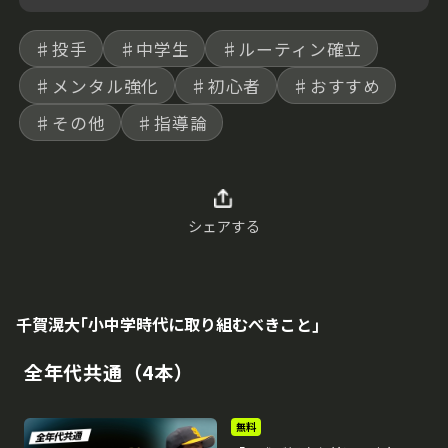
♯投手
♯中学生
♯ルーティン確立
♯メンタル強化
♯初心者
♯おすすめ
♯その他
♯指導論
シェアする
千賀滉大｢小中学時代に取り組むべきこと｣
全年代共通（4本）
無料