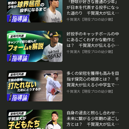
「野球が好きな普通の少年」
が日本を代表する投手になっ
た道のり 千賀滉大が伝える
小中学生で取り組むべきこと
千賀滉大【現役プロの幼少期】
再生中
好投手のキャッチボールの中
にあるごくわずかな動作と
は？ 千賀滉大が伝える小中
学生で取り組むべきこと
千賀滉大【現役プロの幼少期】
多くの栄冠を獲得も高みを目
指す探究心の根源とは？ 千
賀滉大が伝える小中学生で取
り組むべきこと
千賀滉大【現役プロの幼少期】
自身の過去と照らし合わせ…
未来に繋がる少年期の過ごし
方とは？ 千賀滉大が伝える