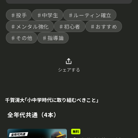
♯投手
♯中学生
♯ルーティン確立
♯メンタル強化
♯初心者
♯おすすめ
♯その他
♯指導論
シェアする
千賀滉大｢小中学時代に取り組むべきこと｣
全年代共通（4本）
無料