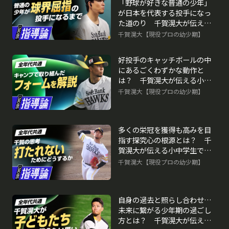
「野球が好きな普通の少年」
が日本を代表する投手になっ
た道のり 千賀滉大が伝える
小中学生で取り組むべきこと
千賀滉大【現役プロの幼少期】
再生中
好投手のキャッチボールの中
にあるごくわずかな動作と
は？ 千賀滉大が伝える小中
学生で取り組むべきこと
千賀滉大【現役プロの幼少期】
多くの栄冠を獲得も高みを目
指す探究心の根源とは？ 千
賀滉大が伝える小中学生で取
り組むべきこと
千賀滉大【現役プロの幼少期】
自身の過去と照らし合わせ…
未来に繋がる少年期の過ごし
方とは？ 千賀滉大が伝える