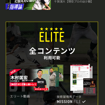
小中学生で取り組むべきこと
千賀滉大【現役プロの幼少期】