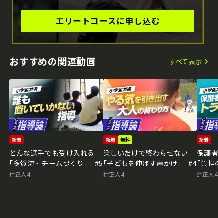
おすすめの関連動画
すべて表示
新着
新着
無料
新着
どんな選手でも受け入れる
楽しいだけで終わらせない
保護
｢多賀流・チームづくり｣ #5
｢子どもを伸ばす声かけ｣ #4
｢負担
辻正人4
辻正人4
辻正人4