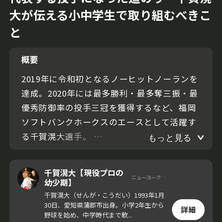
大が伝える小中学生で取り組むべきこ
と
概要
2019年に令和初となるノーヒットノーランを
達成。2020年には最多勝利・最多奪三振・最
優秀防御率の投手三冠を獲得するなど、福岡
ソフトバンクホークスのエースとして活躍す
る千賀滉大選手。
もっと見る
今回の動画では千賀選手が、自身が野球をは
千賀滉大【現役プロの
ニューヨーク メッツ
じめたルーツを語る。「野球が好きなごく普
幼少期】
通の少年だった」と振り返る当時の心境、今
千賀滉大（せんが・こうだい）1993年1月
30日、愛知県蒲郡市出身。小学2年生から
日に至るまでの道のりに迫った。
詳細
野球を始め、中学時代まで軟...