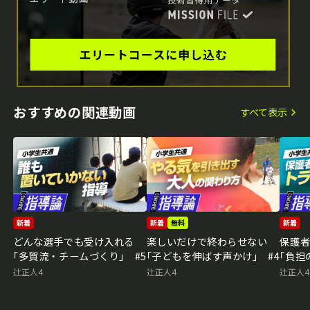
おすすめの関連動画
すべて表示
新着
新着
無料
新着
どんな選手でも受け入れる
楽しいだけで終わらせない
保護
｢多賀流・チームづくり｣ #5
｢子どもを伸ばす声かけ｣ #4
｢負担
辻正人4
辻正人4
辻正人4