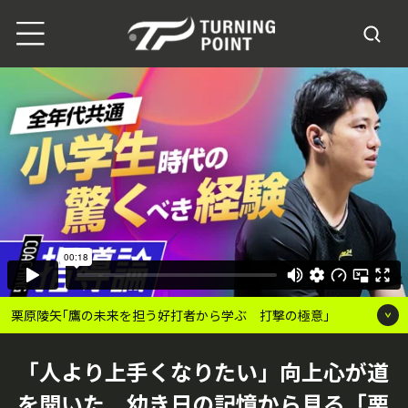
栗原陵矢｢鷹の未来を担う好打者から学ぶ 打撃の極意｣
「人より上手くなりたい」向上心が道
を開いた 幼き日の記憶から見る「栗