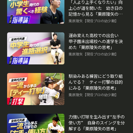
「人より上手くなりたい」向
上心が道を開いた 幼き日の
記憶から見る「栗原陵矢の思
考」
栗原陵矢【現役プロの幼少期】
再生中
運命変えた高校での出会い
甲子園未出場校への進学を決
めた「栗原陵矢の思考」
栗原陵矢【現役プロの幼少期】
馴染みある練習にどう取り組
んでる？ ティー打撃の目的
にみる「栗原陵矢の思考」
栗原陵矢【現役プロの幼少期】
力強い打球を生み出す“左手の
使い方” 自身のスイングを分
解する「栗原陵矢の思考」