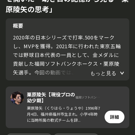
原陵矢の思考」
概要
2020年の日本シリーズで打率.500をマーク
し、MVPを獲得。2021年に行われた東京五輪
では野球日本代表の一員として、金メダルに
貢献した福岡ソフトバンクホークス・栗原陵
矢選手。今回の動画では、自身が野球をはじ
もっと見る
めたルーツを語る。「人より上手くなりたか
った」という小学生時代の栗原選手がとった
栗原陵矢【現役プロの
福岡ソフトバンクホークス
驚くべき行動や、野球人生を変えた出来事に
幼少期】
注目したい。
栗原陵矢（くりはら・りょうや）1996年7
月4日、福井県福井市生まれ。小学4年時
詳細
に当時所属の軟式チームを辞...