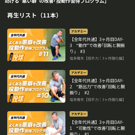
妨げる“悪い癖”の改善｢投動作習得プログラム｣
再生リスト（11本）
アカデミー
【全年代共通】3ヶ月目DAY-
3 “動作”で改善｢回転と腕振
り｣ #3
塩多雅矢【投手力｜3ヶ月強化編】
アカデミー
【全年代共通】3ヶ月目DAY-
2 “筋出力”で改善｢回転と腕
振り｣ #2
塩多雅矢【投手力｜3ヶ月強化編】
アカデミー
【全年代共通】3ヶ月目DAY-
1 “可動性”で改善｢回転と腕
振り｣ #1