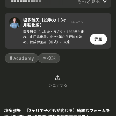
===========
もっと見る
塩多雅矢【投手力｜3ヶ
トレーニングコーチ
月強化編】
塩多雅矢（しおた・まさや）1982年生ま
れ、山口県出身。小学5年から野球を始
詳細
め、佼成学園高（硬式）、東京...
♯Academy
♯投球
シェアする
塩多雅矢｜【3ヶ月で子どもが変わる】綺麗なフォームを