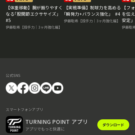
【体重移動】腕が振りやすく
【実戦準備】制球力を高める
【フ
なる｢股関節エクササイズ｣
｢瞬発力+バランス強化｣ #4
を伝え
#5
安定｣
伊藤聡希【投手力｜3ヶ月強化編】
伊藤聡希【投手力｜3ヶ月強化編】
伊藤聡
公式SNS
スマートフォンアプリ
TURNING POINT アプリ
ダウンロード
アプリでもっと快適に