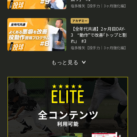
塩多雅矢【投手力｜3ヶ月強化編】
アカデミー
【全年代共通】2ヶ月目DAY-
3 “動作”で改善｢トップと割
れ｣ #3
塩多雅矢【投手力｜3ヶ月強化編】
もっと見る