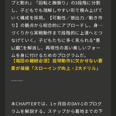
プと割れ」「回転と腕振り」の3段階に分割
し、子どもでも理解しやすい形で積み上げて
いく構成を採用。【可動性／筋出力／動き作
り】の観点から総合的にアプローチし、身体
づくりから実戦動作まで段階的に上達へとつ
なげていく。子どもたちに多く見られる“悪
い癖”を解消し、再現性の高い美しいフォー
-------
ムを身に付けるためのプログラムだ。
【毎回の継続必須】投球動作に欠かせない要
素が凝縮「スローイング向上・2大ドリル」
-------
本CHAPTERでは、1ヶ月目のDAY-1のプログ
ラムを解説する。ステップから着地までの下