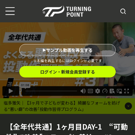
サンプル動画を再生する
※本編を再生するにはログインが必要です
ログイン・新規会員登録する
塩多雅矢｜【3ヶ月で子どもが変わる】綺麗なフォームを妨げ
る“悪い癖”の改善｢投動作習得プログラム｣
【全年代共通】1ヶ月目DAY-1 “可動