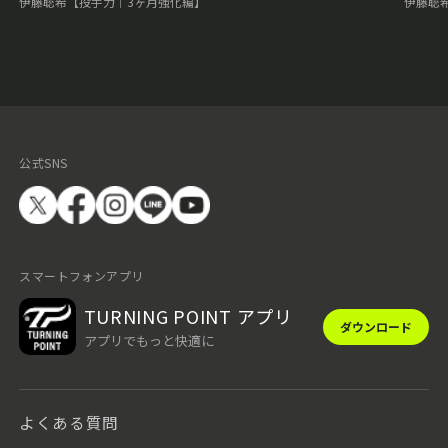
伊藤聡希【投手力｜3ヶ月強化編】
伊藤聡
公式SNS
スマートフォンアプリ
TURNING POINT アプリ
ダウンロード
アプリでもっと快適に
よくある質問