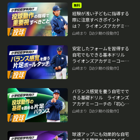
無料
経験が浅い子どもに指導する
際に注意すべきポイント
は？ ライオンズアカデミー
コーチの「初心者」指導論
山崎まり【幼少期の投動作】
安定したフォームを習得する
自宅でもできる基本ドリル
ライオンズアカデミーコーチ
の「初心者」指導論
山崎まり【幼少期の投動作】
バランス感覚を養う自宅でで
きる基礎ドリル ライオンズ
アカデミーコーチの「初心
者」指導論
山崎まり【幼少期の投動作】
球速アップにも効果的な自宅