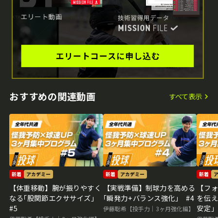
おすすめの関連動画
すべて表示
新着
アカデミー
新着
アカデミー
新着
【体重移動】腕が振りやすく
【実戦準備】制球力を高める
【フ
なる｢股関節エクササイズ｣
｢瞬発力+バランス強化｣ #4
を伝え
#5
安定｣
伊藤聡希【投手力｜3ヶ月強化編】