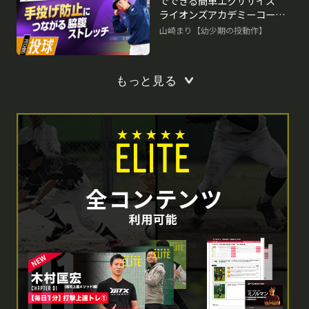
でできる簡単エクササイズ
ライオンズアカデミーコーチ
の「初心者」指導論
山崎まり【幼少期の投動作】
再生中
もっと見る