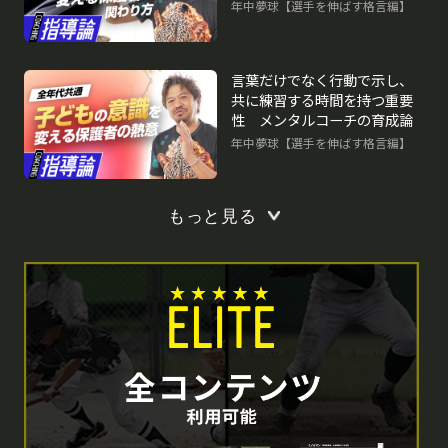
論
年中夢球【選手を伸ばす格言編】
言葉だけでなく行動で示し、
共に練習する時間を持つ重要
性 メンタルコーチの育成論
年中夢球【選手を伸ばす格言編】
もっと見る