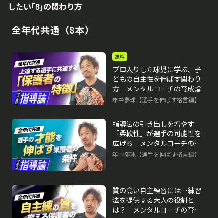
したい｢8｣の関わり方
全年代共通（8本）
無料
プロ入りした球児に学ぶ、子
どもの自主性を伸ばす関わり
方 メンタルコーチの育成論
年中夢球【選手を伸ばす格言編】
再生中
指導法の引き出しを増やす
「柔軟性」が選手の可能性を
広げる メンタルコーチの育
成論
年中夢球【選手を伸ばす格言編】
質の高い自主練習には…練習
法を提供する大人の役割と
は？ メンタルコーチの育成