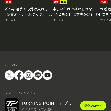
新着
新着
無料
新着
どんな選手でも受け入れる
楽しいだけで終わらせない
保護
｢多賀流・チームづくり｣ #5
｢子どもを伸ばす声かけ｣ #4
｢負担
辻正人4
辻正人4
辻正人4
公式SNS
スマートフォンアプリ
TURNING POINT アプリ
ダウンロード
アプリでもっと快適に