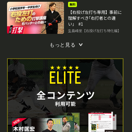
無料
【右投げ左打ち専用】事前に
理解すべき｢右打者との違
い｣ #1
生島峰至【右投げ左打ち特化編】
もっと見る