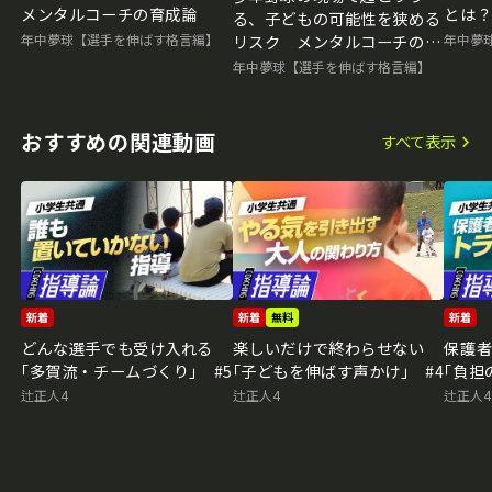
メンタルコーチの育成論
とは
る、子どもの可能性を狭める
成論
年中夢球【選手を伸ばす格言編】
年中夢
リスク メンタルコーチの育
成論
年中夢球【選手を伸ばす格言編】
おすすめの関連動画
すべて表示
新着
新着
無料
新着
どんな選手でも受け入れる
楽しいだけで終わらせない
保護
｢多賀流・チームづくり｣ #5
｢子どもを伸ばす声かけ｣ #4
｢負担
辻正人4
辻正人4
辻正人4