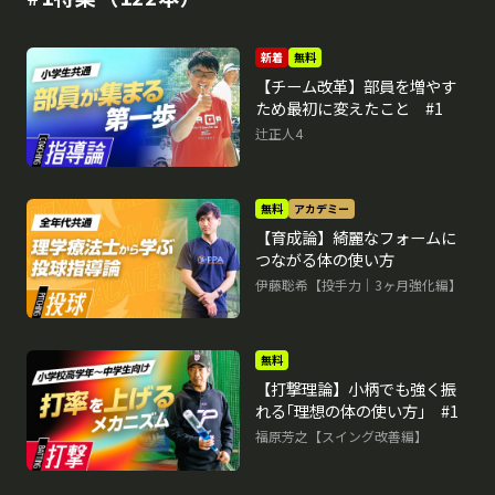
新着
無料
【チーム改革】部員を増やす
ため最初に変えたこと #1
辻正人4
無料
アカデミー
【育成論】綺麗なフォームに
つながる体の使い方
伊藤聡希【投手力｜3ヶ月強化編】
無料
【打撃理論】小柄でも強く振
れる｢理想の体の使い方｣ #1
福原芳之【スイング改善編】