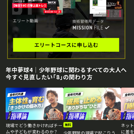
年中夢球4｜少年野球に関わるすべての大人へ
今すぐ見直したい｢8｣の関わり方
現場でどう働きかければチー
ネッ
無料
ムや子どもが変わるのか？
に差
少年野球の現場で起こりう