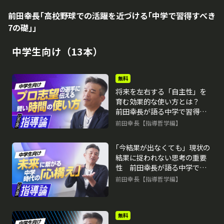
前田幸長｢高校野球での活躍を近づける｢中学で習得すべき
7の礎｣｣
中学生向け（13本）
無料
将来を左右する「自主性」を
育む効果的な使い方とは？
前田幸長が語る中学で習得し
たい「7つの礎」
前田幸長【指導哲学編】
再生中
｢今結果が出なくても」現状の
結果に捉われない思考の重要
性 前田幸長が語る中学で習
得したい「7つの礎」
前田幸長【指導哲学編】
無料