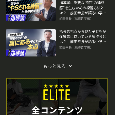
指導者に重要な“選手の達成
感”を生むための練習方法と
は？ 前田幸長が語る中学で
習得したい「7つの礎」
前田幸長【指導哲学編】
指導者視点から見た子どもが
保護者に抱いている気持ちと
は？ 前田幸長が語る中学で
習得したい「7つの礎」
前田幸長【指導哲学編】
もっと見る