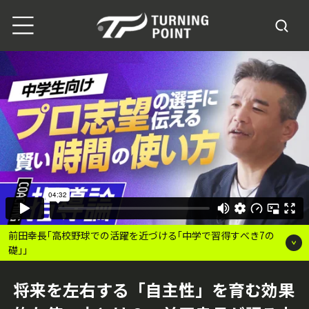
前田幸長｢高校野球での活躍を近づける｢中学で習得すべき7の
礎｣｣
将来を左右する「自主性」を育む効果