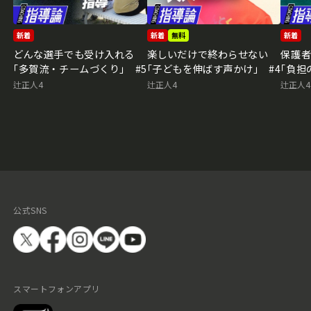
新着
新着
無料
新着
どんな選手でも受け入れる
楽しいだけで終わらせない
保護
｢多賀流・チームづくり｣ #5
｢子どもを伸ばす声かけ｣ #4
｢負担
辻正人4
辻正人4
辻正人4
公式SNS
スマートフォンアプリ