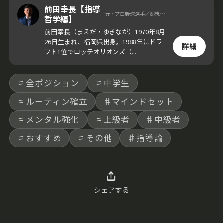
前田幸長【指導
元・プロ野球選手／都筑中央ポニー 会長
哲学編】
前田幸長（まえだ・ゆきなが）1970年8月
26日生まれ、福岡県出身。1988年にドラ
詳細
フト1位でロッテオリオンズ（...
♯全ポジション
♯中学生
♯ルーティン確立
♯マインドセット
♯メンタル強化
♯上級者
♯中級者
♯おすすめ
♯その他
♯指導論
シェアする