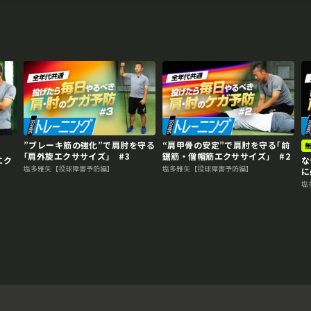
”ブレーキ筋の強化”で肩肘を守る
“肩甲骨の安定”で肩肘を守る｢前
｢肩外旋エクササイズ｣ #3
鋸筋・僧帽筋エクササイズ｣ #2
エク
な
塩多雅矢【投球障害予防編】
塩多雅矢【投球障害予防編】
に
塩