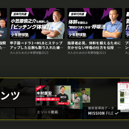
股関
甲子園→ドラ1→MLBとステップ
指導者必見、体幹を鍛えるために
プ
ため
アップした左腕も取り入れた練習
欠かせない呼吸の仕方を伝授 大
ン
法 大人のための少年野球塾
人のための少年野球塾2023アー
の
大人のための少年野球塾2023
大人のための少年野球塾2023
大
2023アーカイブ
カイブ
イ