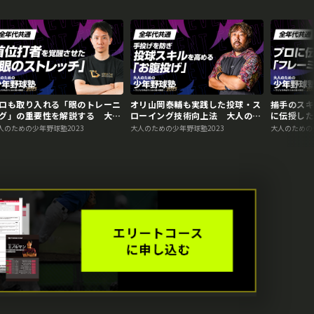
ロも取り入れる「眼のトレーニ
オリ山岡泰輔も実践した投球・ス
捕手のス
グ」の重要性を解説する 大人
ローイング技術向上法 大人のた
に伝授し
ための少年野球塾2023アーカ
めの少年野球塾2023アーカイブ
のための少
人のための少年野球塾2023
大人のための少年野球塾2023
大人のための
ブ
イブ