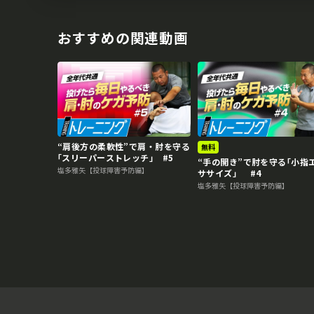
おすすめの関連動画
“肩後方の柔軟性”で肩・肘を守る
無料
｢スリーパーストレッチ｣ #5
“手の開き”で肘を守る｢小指
塩多雅矢【投球障害予防編】
ササイズ」 #4
塩多雅矢【投球障害予防編】