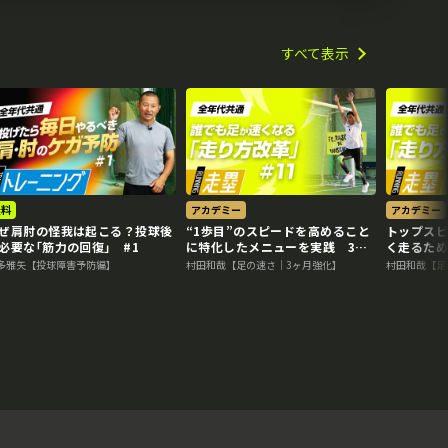
すべて表示
無料
アカデミー
アカデミー
ぜ肩肘の怪我は起こる？投球後
“1歩目”のスピードを高めること
トップスピ
必要な｢筋力の回復｣ #1
に特化したメニューを実践 3か
く走るため
月で脚力アップ、元甲子園球児の
か月で脚
多雅矢【投球障害予防編】
村田和哉【足の速さ｜3ヶ月強化】
村田和哉【足
走力向上メソッド
の走力向