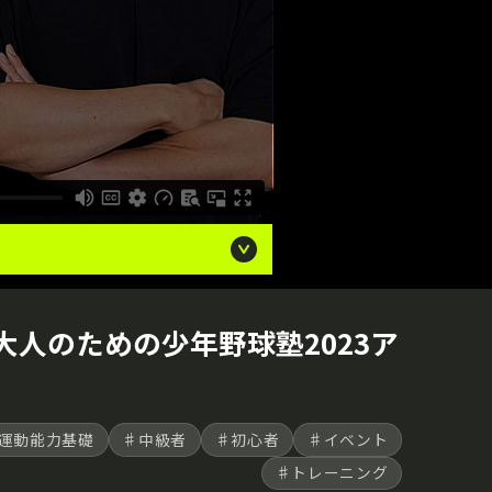
人のための少年野球塾2023ア
運動能力基礎
♯中級者
♯初心者
♯イベント
♯トレーニング