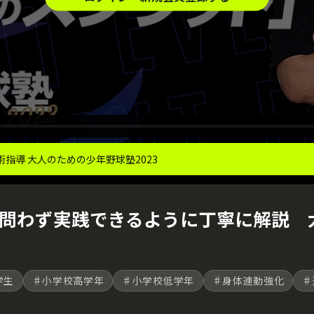
指導 大人のための少年野球塾2023
問わず実践できるように丁寧に解説 大
学生
♯小学校高学年
♯小学校低学年
♯身体連動強化
♯