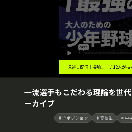
｜見逃し配信｜凄腕コーチ12人が技術
一流選手もこだわる理論を世代
ーカイブ
♯全ポジション
♯高校生
♯中