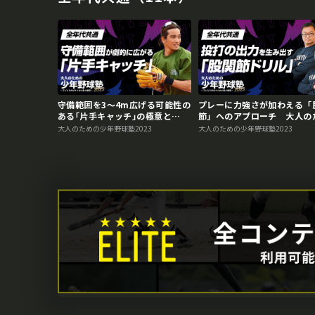
守備範囲を3～4m広げる可能性の
プレーに力強さが加わえる「
ある｢片手キャッチ｣の極意と
節」へのアプローチ 大人の
は？ 大人のための少年野球塾
の少年野球塾2023アーカイブ
大人のための少年野球塾2023
大人のための少年野球塾2023
2023アーカイブ