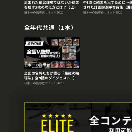
再生中
恵まれた練習環境ではないが結果
中3夏に結果を出すために…
を残す2校の考え方とは？【上一
された計画的選手育成術【湘
色中×駿台学園中】 日本一の指
ーイズ】 日本一の指導者サ
日本一の指導者サミット2023
日本一の指導者サミット2023
導者サミット2023アーカイブ
ト2023アーカイブ
全年代共通（1本）
全国の名将たちが語る「最強の指
導法」全9話のダイジェスト【総
集編】 日本一の指導者サミット
日本一の指導者サミット2023
2023アーカイブ