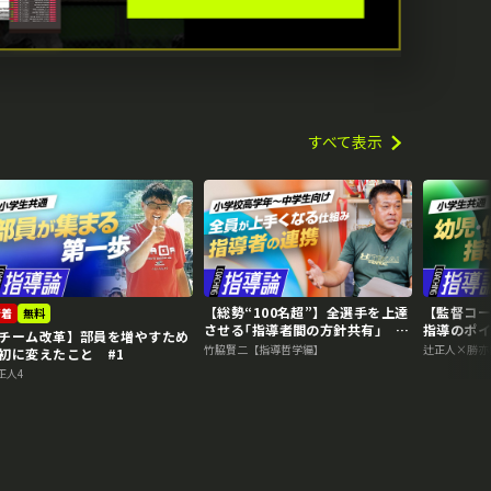
すべて表示
【総勢“100名超”】全選手を上達
【監督コ
新着
無料
させる｢指導者間の方針共有｣
指導のポイン
チーム改革】部員を増やすため
#6
竹脇賢二【指導哲学編】
辻正人×勝亦
初に変えたこと #1
正人4