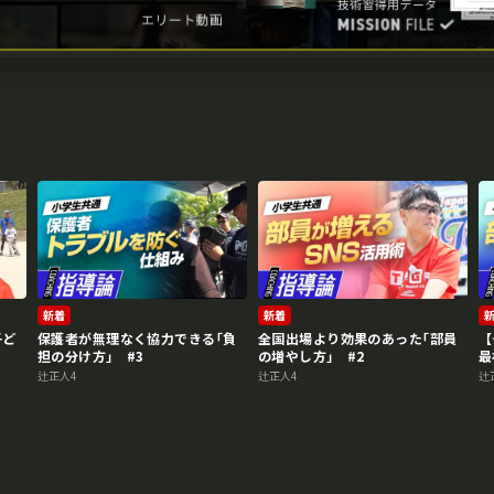
新着
新着
子ど
保護者が無理なく協力できる｢負
全国出場より効果のあった｢部員
【
担の分け方｣ #3
の増やし方｣ #2
最
辻正人4
辻正人4
辻