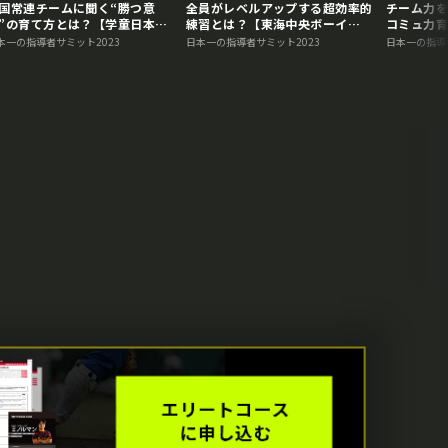
国常連チームに聞く“勝つ意
全員がレベルアップする超効率的
チーム力を
”の育て方とは？【学童日本一
練習とは？【東海中央ボーイ
コミュ力
談】 日本一の指導者サミット
ズ】 日本一の指導者サミット
ポニー】
本一の指導者サミット2023
日本一の指導者サミット2023
日本一の指導
023アーカイブ
2023アーカイブ
ト2023ア