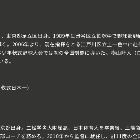
日、東京都足立区出身。1989年に渋谷区立笹塚中で野球部顧
く。2006年より、現在指揮をとる江戸川区立上一色中に赴
本少年軟式野球大会では初の全国制覇に導いた。横山陸人（ロ
いる。
学軟式日本一）
、東京都出身。二松学舎大附属高、日本体育大を卒業後、三陽
部コーチを務める。2010年から監督に就任し、計11度の全