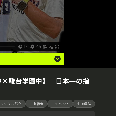
中×駿台学園中】 日本一の指
メンタル強化
♯中級者
♯イベント
♯指導論