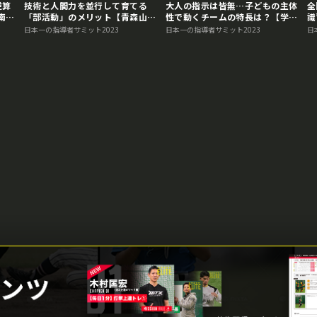
逆算
技術と人間力を並行して育てる
大人の指示は皆無…子どもの主体
全
南ボ
「部活動」のメリット【青森山田
性で動くチームの特長は？【学童
識
ミッ
シニア】 日本一の指導者サミッ
日本一対談】 日本一の指導者サ
対
日本一の指導者サミット2023
日本一の指導者サミット2023
日
ト2023アーカイブ
ミット2023アーカイブ
2