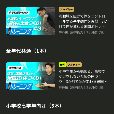
アカデミー
可動域を広げて体をコントロ
ールする基本動作を習得 3か
月で体が変わる米国流トレー
ニングメソッド
林泰祐【身体能力｜3ヶ月強化編】
全年代共通（1本）
無料
アカデミー
小中学生から始める、高校で
ケガをしないための体づく
り 3か月で体が変わる米国流
トレーニングメソッド
林泰祐【身体能力｜3ヶ月強化編】
小学校高学年向け（3本）