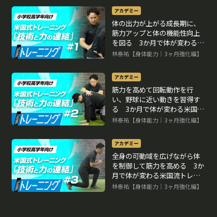
アカデミー
体の出力が上がる成長期に、
筋力アップと体の機能性向上
を図る 3か月で体が変わる米
国流トレーニングメソッド
林泰祐【身体能力｜3ヶ月強化編】
アカデミー
筋力を高めて回転動作を行
い、野球に近い動きを習得す
る 3か月で体が変わる米国流
トレーニングメソッド
林泰祐【身体能力｜3ヶ月強化編】
アカデミー
全身の可動域を広げながら体
を制御して筋力を高める 3か
月で体が変わる米国流トレー
ニングメソッド
林泰祐【身体能力｜3ヶ月強化編】