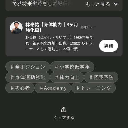
フォーマンス向上プログラムをお届けする。
で、将来ケガをしにくい体をつくるための、
もっと見る
土台となるワークだ。
林泰祐【身体能力｜3ヶ月
野球トレーナー
強化編】
林泰祐（はやし・たいすけ）1989年生ま
れ、福岡県北九州市出身。19歳からトレ
詳細
ーナーとして活動し、22歳で渡...
♯全ポジション
♯小学校低学年
♯身体連動強化
♯体力向上
♯怪我予防
♯初心者
♯Academy
♯トレーニング
シェアする