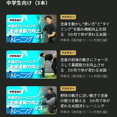
中学生向け（3本）
アカデミー
全身を動かし“使い方”と“タイ
ミング”を掴み機能向上を図
る 3か月で体が変わる米国流
トレーニングメソッド
林泰祐【身体能力｜3ヶ月強化編】
アカデミー
全身の前後の動きにフォーカ
スして基礎筋力を向上させ
る 3か月で体が変わる米国流
トレーニングメソッド
林泰祐【身体能力｜3ヶ月強化編】
アカデミー
野球の動きに近い動きで全身
の筋力を鍛える 3か月で体が
変わる米国流トレーニングメ
ソッド
林泰祐【身体能力｜3ヶ月強化編】