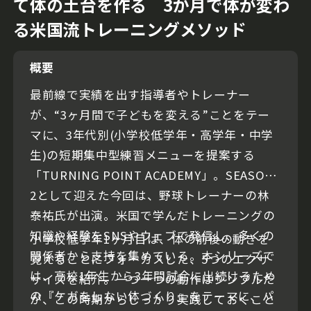
て体の土台を作る 3か月で体が変わ
る米国流トレーニングメソッド
概要
最前線で実績を出す指導者やトレーナー
が、“3ヶ月間で子どもを変える”ことをテー
マに、3年代別(小学校低学年・高学年・中学
生)の短期集中型練習メニューを提案する
「TURNING POINT ACADEMY」。SEASON-
2として迎えた今回は、野球トレーナーの林
泰祐氏が出演。米国で学んだトレーニングの
知識や経験をSNSやウェブで発信し、多くの
小学校低学年1ヶ月目は、体の前後の動きを
関係者から支持を集めている。本シリーズで
覚えることにフォーカスした、5つのエクサ
は、高校1年生から3年間試合に出続けるため
サイズを紹介。一つ一つの動作はシンプルだ
の『ケガをしない体づくり』をテーマに、パ
が、この時期からしっかり実践しておくこと