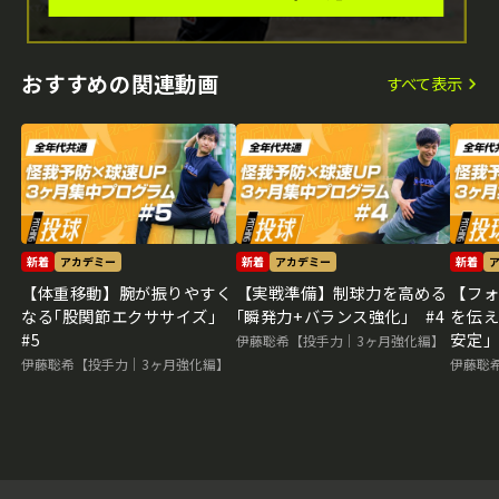
おすすめの関連動画
すべて表示
新着
アカデミー
新着
アカデミー
新着
【体重移動】腕が振りやすく
【実戦準備】制球力を高める
【フ
なる｢股関節エクササイズ｣
｢瞬発力+バランス強化｣ #4
を伝え
#5
安定｣
伊藤聡希【投手力｜3ヶ月強化編】
伊藤聡希【投手力｜3ヶ月強化編】
伊藤聡