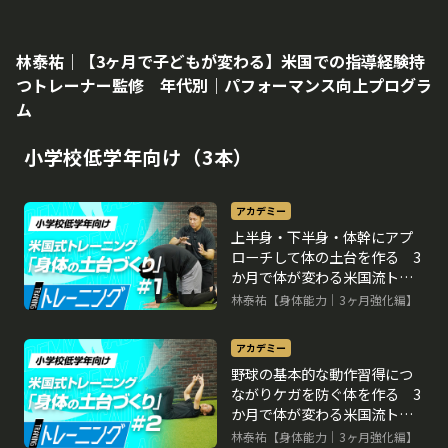
林泰祐｜【3ヶ月で子どもが変わる】米国での指導経験持
つトレーナー監修 年代別｜パフォーマンス向上プログラ
ム
小学校低学年向け（3本）
アカデミー
上半身・下半身・体幹にアプ
ローチして体の土台を作る 3
か月で体が変わる米国流トレ
ーニングメソッド
林泰祐【身体能力｜3ヶ月強化編】
再生中
アカデミー
野球の基本的な動作習得につ
ながりケガを防ぐ体を作る 3
か月で体が変わる米国流トレ
ーニングメソッド
林泰祐【身体能力｜3ヶ月強化編】