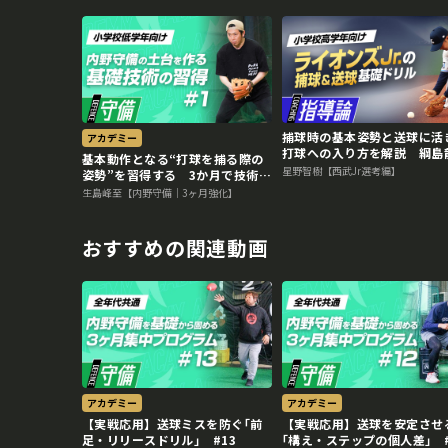
捕球時の基本姿勢と送球に活
アカデミー
打球への入り方を解説 綱島
基本動作となる“打球を捕る際の
コーチのライオンズJr.特別
星野智樹【西武Jr選考編】
姿勢”を習得する 3か月で技術力
スン
を変える内野守備向上メソッド
生島峰至【内野守備｜3ヶ月強化】
おすすめの関連動画
アカデミー
アカデミー
【実戦応用】送球ミスを防ぐ｢前
【実戦応用】送球を安定させ
足・リリースドリル｣ #13
｢構え・ステップの個人差｣ #