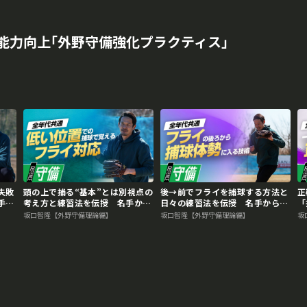
能力向上｢外野守備強化プラクティス｣
失敗
頭の上で捕る“基本”とは別視点の
後→前でフライを捕球する方法と
正
手か
考え方と練習法を伝授 名手から
日々の練習法を伝授 名手から学
「
学ぶ外野守備上達法
ぶ外野守備上達法
手
坂口智隆【外野守備理論編】
坂口智隆【外野守備理論編】
坂