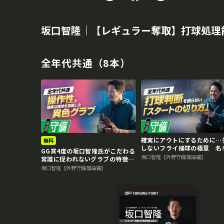
坂口智隆｜【レギュラー奪取】打球処理
全年代共通（8本）
確実にアウトにするために…
無料
しないフライ捕球の極意 名
GG賞4度の坂口智隆氏がこだわる
ら学ぶ外野守備上達法
坂口智隆【外野守備理論編】
常識に捉われないグラブの特徴と
は？ 名手から学ぶ外野守備上達
坂口智隆【外野守備理論編】
法