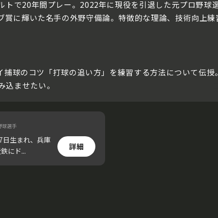
ルトで20年間プレー。2022年に現役を引退した元プロ野
グラブ賞に輝いた名手の外野守備論。特徴的な理論、技術向上
、フライ捕球のコツ「打球の追い方」を練習する方法について伝
み込ませたい。
野球選手
月7日生まれ、兵庫
詳細
にド...