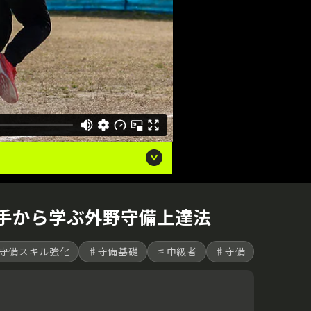
手から学ぶ外野守備上達法
守備スキル強化
♯守備基礎
♯中級者
♯守備