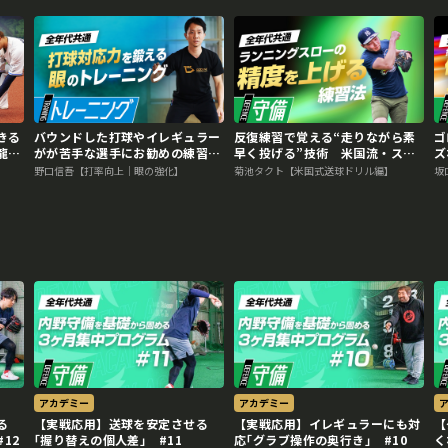
きる
バウンドした打球やイレギュラー
反復練習で覚える“走りながら素
ゴ
龍生
がが苦手な選手にお勧めの練習方
早く投げる”技術 米国流・スロ
ズ
レッ
法 プロも導入する「ビジョント
ーイング強化メソッド
は
野口信吾【打率向上｜眼の強化】
菊池タクト【米国式送球ドリル編】
坂
レーニング」
法
アカデミー
アカデミー
る
【実戦応用】送球を安定させる
【実戦応用】イレギュラーにも対
【
12
｢握り替えの個人差｣ #11
応｢グラブ操作の奥行き｣ #10
く