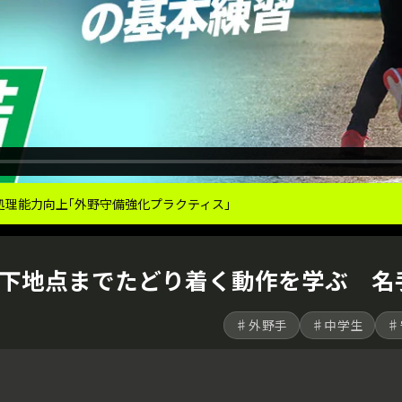
理能力向上｢外野守備強化プラクティス｣
下地点までたどり着く動作を学ぶ 名
♯外野手
♯中学生
♯