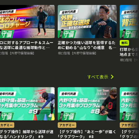
再生中
ロに対するアプローチ＆スムー
正確かつ力強い送球を習得するた
無料
な送球に最適な捕球動作と
めに勧める“山なり”の極意 名手
打球から
？ 名手から学ぶ外野守備上達
から学ぶ外野守備上達法
口智隆【外野守備理論編】
坂口智隆【外野守備理論編】
地点まで
名手から
坂口智隆【外
すべて表示
アカデミー
アカデミー
アカデミー
グラブ操作】捕球から送球が速
【グラブ操作】“あと一歩”が届く
【グラブ
なる｢ハンドリング｣ #9
｢グラブワーク｣ #8
｢グラブの形