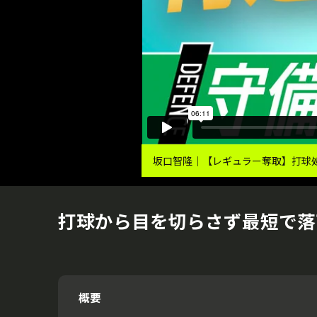
坂口智隆｜【レギュラー奪取】打球処
打球から目を切らさず最短で落
概要