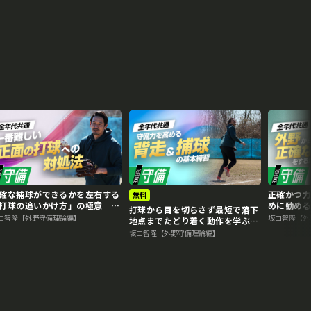
再生中
確な捕球ができるかを左右する
正確かつ
無料
打球の追いかけ方」の極意 名
めに勧める
打球から目を切らさず最短で落下
から学ぶ外野守備上達法
から学ぶ
口智隆【外野守備理論編】
坂口智隆【外
地点までたどり着く動作を学ぶ
名手から学ぶ外野守備上達法
坂口智隆【外野守備理論編】