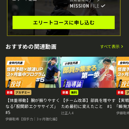
おすすめの関連動画
すべて表示
新着
アカデミー
新着
無料
新着
【体重移動】腕が振りやすく
【チーム改革】部員を増やす
【実
なる｢股関節エクササイズ｣
ため最初に変えたこと #1
｢瞬発
#5
辻正人4
伊藤聡
伊藤聡希【投手力｜3ヶ月強化編】