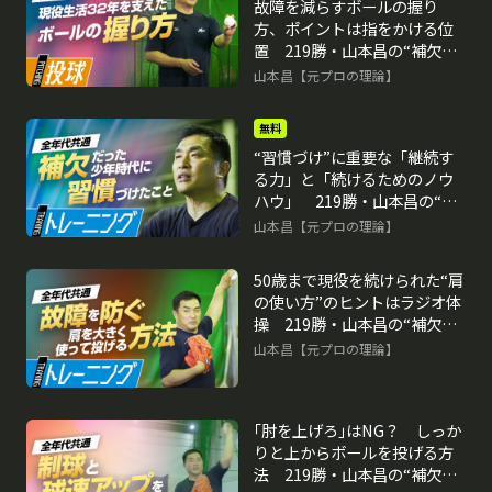
故障を減らすボールの握り
方、ポイントは指をかける位
置 219勝・山本昌の“補欠”か
らの「成功術」
山本昌【元プロの理論】
再生中
無料
“習慣づけ”に重要な「継続す
る力」と「続けるためのノウ
ハウ」 219勝・山本昌の“補
欠”からの「成功術」
山本昌【元プロの理論】
50歳まで現役を続けられた“肩
の使い方”のヒントはラジオ体
操 219勝・山本昌の“補欠”か
らの「成功術」
山本昌【元プロの理論】
｢肘を上げろ｣はNG？ しっか
りと上からボールを投げる方
法 219勝・山本昌の“補欠”か