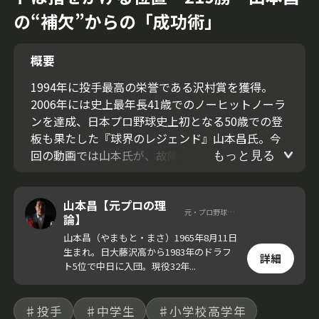
の“補欠”からの「成功術」
概要
1994年に投手最高の栄誉である沢村賞を獲得。
2006年には史上最年長41歳でのノーヒットノーラ
ンを達成、日本プロ野球史上初となる50歳での登
板も果たした『球界のレジェンド』山本昌氏。今
回の動画では山本氏が、故障のリスクを減らすた
もっと見る
めのボールの握り方を紹介。
山本昌【元プロの理
元・プロ野球選手
論】
山本昌（やまもと・まさ）1965年8月11日
生まれ。日大藤沢高から1983年のドラフ
詳細
ト5位で中日に入団。現役32年...
♯投手
♯中学生
♯小学校高学年