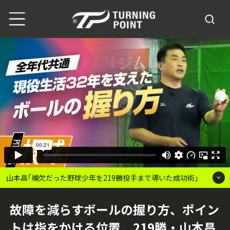
山本昌｢補欠だった野球少年を219勝投手まで導いた成功術｣
故障を減らすボールの握り方、ポイン
トは指をかける位置 219勝・山本昌