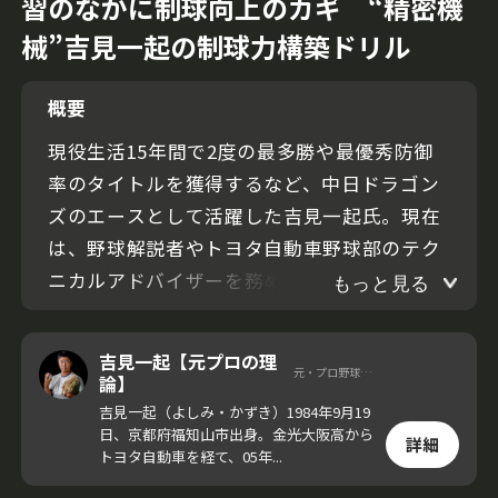
習のなかに制球向上のカギ “精密機
械”吉見一起の制球力構築ドリル
概要
現役生活15年間で2度の最多勝や最優秀防御
率のタイトルを獲得するなど、中日ドラゴン
ズのエースとして活躍した吉見一起氏。現在
は、野球解説者やトヨタ自動車野球部のテク
ニカルアドバイザーを務めながら、YouTube
もっと見る
や野球教室で自身の経験から得た知識・技術
を伝えている。
吉見一起【元プロの理
元・プロ野球選手
論】
今回の動画で吉見氏が伝えるのは、コントロ
吉見一起（よしみ・かずき）1984年9月19
日、京都府福知山市出身。金光大阪高から
ールを磨くための『考えるキャッチボー
詳細
トヨタ自動車を経て、05年...
ル』。日々のキャッチボールのなかにコント