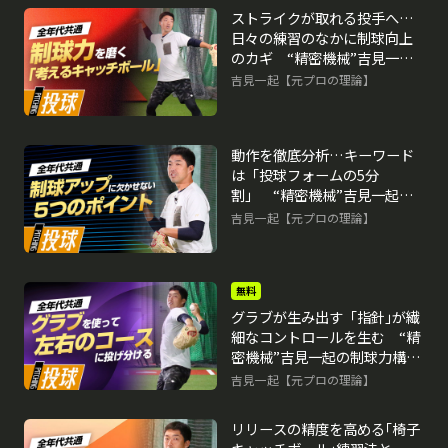
ストライクが取れる投手へ…
日々の練習のなかに制球向上
のカギ “精密機械”吉見一起
の制球力構築ドリル
吉見一起【元プロの理論】
再生中
動作を徹底分析…キーワード
は「投球フォームの5分
割」 “精密機械”吉見一起の
制球力構築ドリル
吉見一起【元プロの理論】
無料
グラブが生み出す「指針｣が繊
細なコントロールを生む “精
密機械”吉見一起の制球力構築
ドリル
吉見一起【元プロの理論】
リリースの精度を高める｢椅子