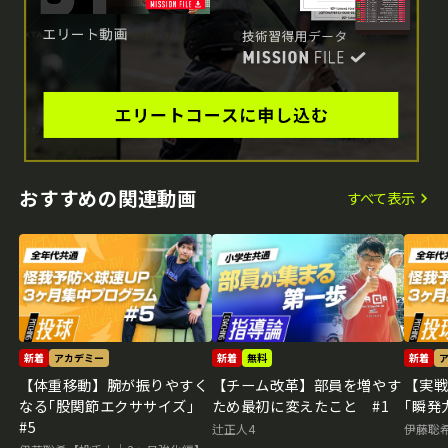
おすすめの関連動画
すべて表示
新着
アカデミー
新着
無料
新着
【体重移動】腕が振りやすく
【チーム改革】部員を増やす
【実
なる｢股関節エクササイズ｣
ため最初に変えたこと #1
｢瞬発
#5
辻正人4
伊藤聡