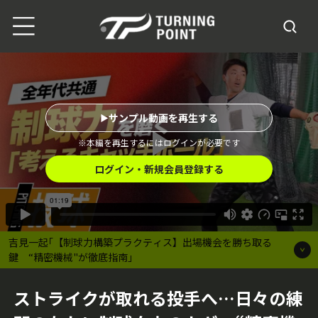
サンプル動画を再生する
※本編を再生するにはログインが必要です
ログイン・新規会員登録する
吉見一起｢【制球力構築プラクティス】出場機会を勝ち取る
鍵 “精密機械"が徹底指南｣
ストライクが取れる投手へ…日々の練