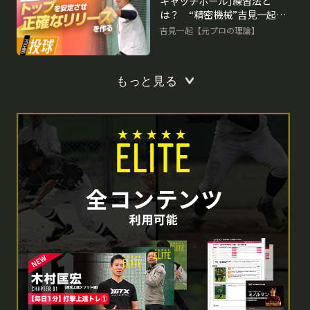
キャッチボール｣練習法と
は？ “精密機械”吉見一起の
制球力構築ドリル
吉見一起【元プロの理論】
もっと見る