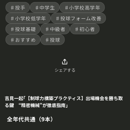
ロール向上のカギはある。
♯投手
♯中学生
♯小学校高学年
♯小学校低学年
♯投球フォーム改善
♯投球基礎
♯中級者
♯初心者
♯おすすめ
♯投球
シェアする
吉見一起｢【制球力構築プラクティス】出場機会を勝ち取
る鍵 “精密機械"が徹底指南｣
全年代共通（9本）