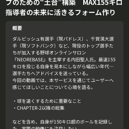
プのための“土台”構築 MAX155キロ
指導者の未来に活きるフォーム作り
概要
ダルビッシュ有選手（現パドレス）、千賀滉大選
手（現ソフトバンク）など、現役のトップ選手た
ちが加入する野球オンラインサロン
『NEOREBASE』を主宰する内田聖人氏。最速155
キロを投じる自身を見本にしながら幅広い年代の
選手たちへアドバイスを送っている。
今回の動画では、本サービスを通じてユーザーへ
感じてほしいことについて心境を語る。
・球を速くするために重要なこと
・CHAPTER-2以降の総集
などを含め、自身が150キロ超のボールを記録し
た、実際の映像にも注目したい。