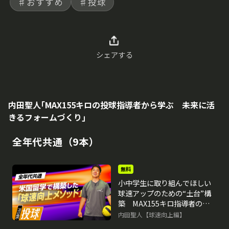
♯おすすめ
♯投球
シェアする
内田聖人｢MAX155キロの投球指導者から学ぶ 未来に活
きるフォームづくり｣
全年代共通（9本）
無料
小中学生に取り組んでほしい
球速アップのための“土台”構
築 MAX155キロ指導者の未
来に活きるフォーム作り
内田聖人【球速向上編】
再生中