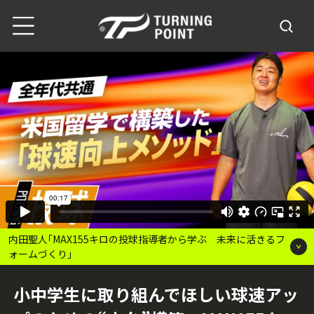
内田聖人｢MAX155キロの投球指導者から学ぶ 未来に活きるフ
ォームづくり｣
小中学生に取り組んでほしい球速アッ