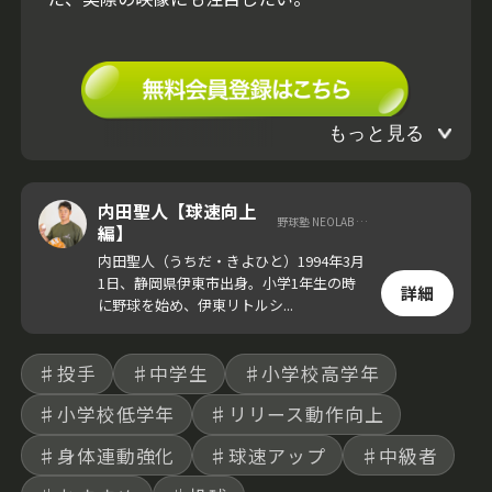
もっと見る
内田聖人【球速向上
野球塾 NEOLAB 代表
編】
内田聖人（うちだ・きよひと）1994年3月
1日、静岡県伊東市出身。小学1年生の時
詳細
に野球を始め、伊東リトルシ...
♯投手
♯中学生
♯小学校高学年
♯小学校低学年
♯リリース動作向上
♯身体連動強化
♯球速アップ
♯中級者