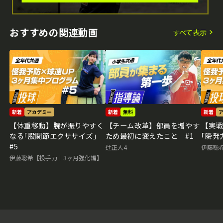
おすすめの関連動画
すべて表示
新着
アカデミー
新着
無料
新着
【体重移動】腕が振りやすく
【チーム改革】部員を増やす
【実
なる｢股関節エクササイズ｣
ため最初に変えたこと #1
｢瞬発
#5
辻正人4
伊藤聡
伊藤聡希【投手力｜3ヶ月強化編】