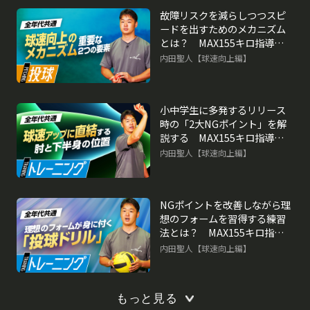
故障リスクを減らしつつスピ
ードを出すためのメカニズム
とは？ MAX155キロ指導者
の未来に活きるフォーム作り
内田聖人【球速向上編】
小中学生に多発するリリース
時の「2大NGポイント」を解
説する MAX155キロ指導者
の未来に活きるフォーム作り
内田聖人【球速向上編】
NGポイントを改善しながら理
想のフォームを習得する練習
法とは？ MAX155キロ指導
者の未来に活きるフォーム作
内田聖人【球速向上編】
り
もっと見る