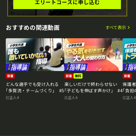
おすすめの関連動画
すべて表示
新着
新着
無料
新着
どんな選手でも受け入れる
楽しいだけで終わらせない
保護
｢多賀流・チームづくり｣ #5
｢子どもを伸ばす声かけ｣ #4
｢負担
辻正人4
辻正人4
辻正人4