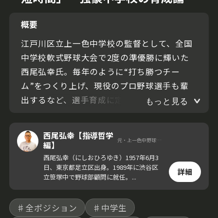
概要
江戸川区立上一色中学校の監督として、全国
中学校軟式野球大会で2度の準優勝に輝いた
西尾弘幸氏。毎年のように“打ち勝つチー
ム”をつくり上げ、現役のプロ野球選手も輩
出するなど、選手育成に定評がある。
もっと見る
今回の動画では西尾氏が、長年の指導者経験
西尾弘幸【指導哲学
元・上一色中野球部 監督
から導き出した練習の考え方を紹介。選手が
編】
伸びる強豪中学の秘密に迫る。
西尾弘幸（にしおひろゆき）1957年6月3
日、東京都足立区出身。1989年に渋谷区
詳細
立笹塚中で野球部顧問に就任。...
♯全ポジション
♯中学生