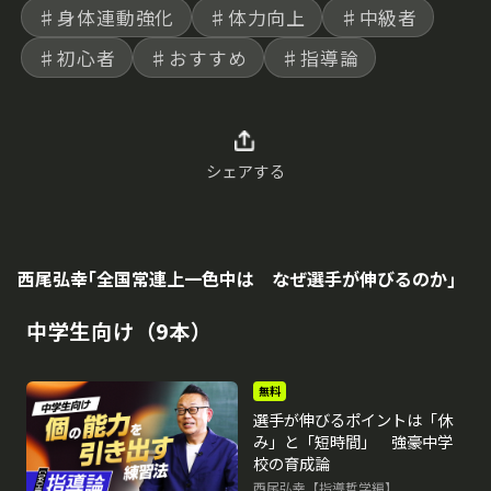
♯身体連動強化
♯体力向上
♯中級者
♯初心者
♯おすすめ
♯指導論
シェアする
西尾弘幸｢全国常連上一色中は なぜ選手が伸びるのか｣
中学生向け（9本）
無料
選手が伸びるポイントは「休
み」と「短時間」 強豪中学
校の育成論
西尾弘幸【指導哲学編】