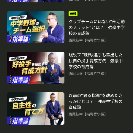
再生中
無料
クラブチームにはない“部活動
のメリット”とは？ 強豪中学
校の育成論
西尾弘幸【指導哲学編】
現役プロ野球選手も輩出した
独自の投手育成方法 強豪中
学校の育成論
西尾弘幸【指導哲学編】
以前の“怒る指導”を改めたき
っかけとは？ 強豪中学校の
育成論
西尾弘幸【指導哲学編】