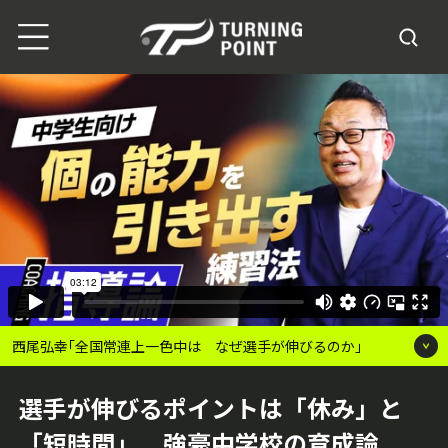
西尾弘幸｢全国常連上一色中は なぜ選手が伸びるのか｣
選手が伸びるポイントは「休み」と
「短時間」 強豪中学校の育成論