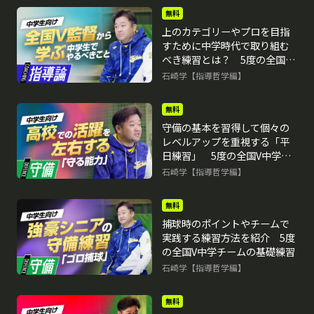
無料
上のカテゴリーやプロを目指
すために中学時代で取り組む
べき練習とは？ 5度の全国V
中学チームの基礎練習
石崎学【指導哲学編】
再生中
無料
守備の基本を習得して個々の
レベルアップを重視する「平
日練習」 5度の全国V中学チ
ームの基礎練習
石崎学【指導哲学編】
無料
捕球時のポイントやチームで
実践する練習方法を紹介 5度
の全国V中学チームの基礎練習
石崎学【指導哲学編】
無料