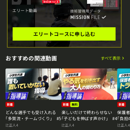
おすすめの関連動画
すべて表示
新着
新着
無料
新着
どんな選手でも受け入れる
楽しいだけで終わらせない
保護
｢多賀流・チームづくり｣ #5
｢子どもを伸ばす声かけ｣ #4
｢負担
辻正人4
辻正人4
辻正人4