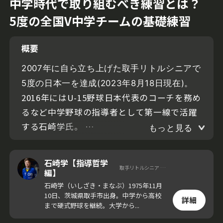
中学時代で取り組むべき練習とは？
5度の全国V中学チームの基礎練習
概要
2007年に自ら立ち上げた取手リトルシニアで
5度の日本一を達成(2023年8月18日現在)。
2016年にはU-15野球日本代表のコーチを務め
るなど中学野球の指導者として第一線で活躍
する石崎学氏。
もっと見る
今回の動画では石崎氏が、取手リトルシニア
石崎学【指導哲学
取手リトルシニア 監督
を立ち上げるまでに至った経緯とチームの指
編】
導方針を紹介。高校野球や大学・社会人野
石崎学（いしざき・まなぶ）1975年11月
10日、茨城県取手市出身。中学から高校
球、そしてプロ野球の世界を目指すために、
詳細
まで硬式野球を継続。大学から...
中学時代で取り組むべき練習とは？