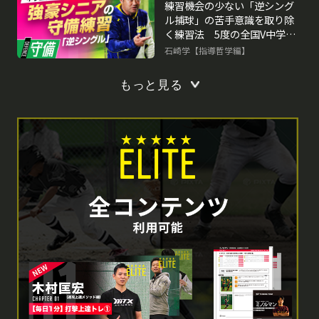
練習機会の少ない「逆シング
ル捕球」の苦手意識を取り除
く練習法 5度の全国V中学チ
ームの基礎練習
石崎学【指導哲学編】
もっと見る