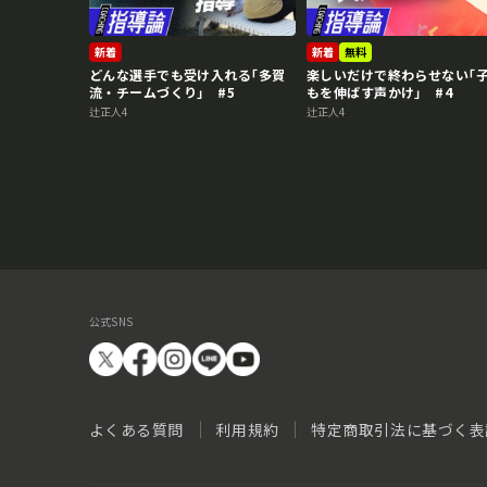
新着
新着
無料
どんな選手でも受け入れる｢多賀
楽しいだけで終わらせない｢
流・チームづくり｣ #5
もを伸ばす声かけ｣ #4
辻正人4
辻正人4
公式SNS
よくある質問
利用規約
特定商取引法に基づく表