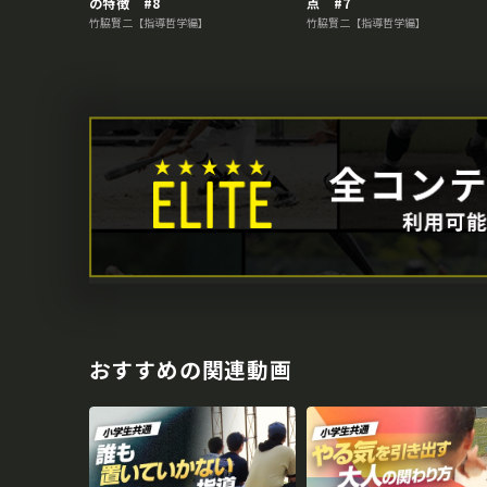
の特徴 #8
点 #7
竹脇賢二【指導哲学編】
竹脇賢二【指導哲学編】
おすすめの関連動画