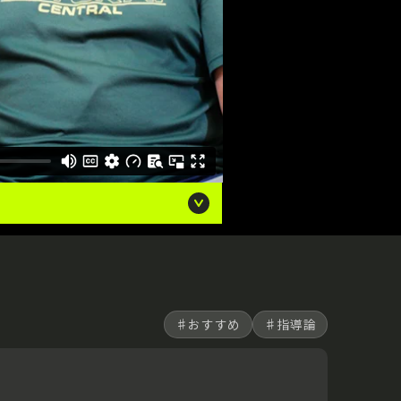
♯おすすめ
♯指導論