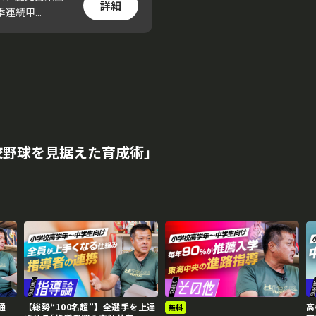
詳細
続甲...
校野球を見据えた育成術｣
通
【総勢“100名超”】全選手を上達
高
無料