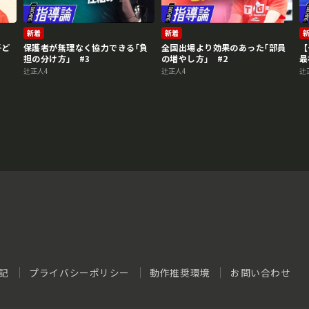
新着
新着
子ど
保護者が無理なく協力できる｢負
全国出場より効果のあった｢部員
【
担の分け方｣ #3
の増やし方｣ #2
最
辻正人4
辻正人4
辻
記
プライバシーポリシー
動作推奨環境
お問い合わせ