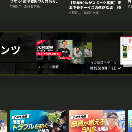
させる｢指導者間の方針共有｣
育
【毎年90%がスポーツ推薦】東
#6
竹脇賢二【指導哲学編】
竹
海中央ボーイズの進路指導 #5
竹脇賢二【指導哲学編】