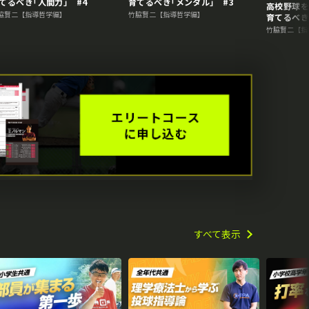
てるべき｢人間力｣ #4
育てるべき｢メンタル｣ #3
高校野球
脇賢二【指導哲学編】
竹脇賢二【指導哲学編】
育てるべき
竹脇賢二【指
すべて表示