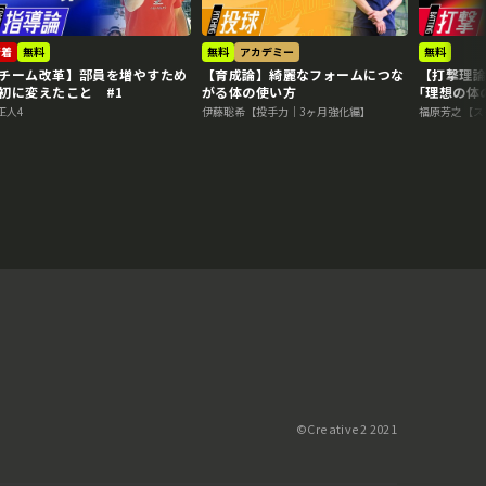
新着
無料
無料
アカデミー
無料
チーム改革】部員を増やすため
【育成論】綺麗なフォームにつな
【打撃理
初に変えたこと #1
がる体の使い方
｢理想の体
正人4
伊藤聡希【投手力｜3ヶ月強化編】
福原芳之【ス
©️Creative2 2021