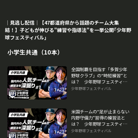
｜見逃し配信｜【47都道府県から話題のチーム大集
結！】子どもが伸びる"練習や指導法"を一挙公開｢少年野
球フェスティバル｣
小学生共通（10本）
全国制覇を目指す「多賀少年
野球クラブ」の“時短練習”と
は？ 少年野球フェスティバ
ルアーカイブ
少年野球フェスティバル
米国チームの“足が止まらない
内野守備力”習得の練習法と
は？ 少年野球フェスティバ
ルアーカイブ
少年野球フェスティバル