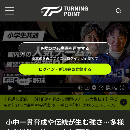
サンプル動画を再生する
※本編を再生するにはログインが必要です
ログイン・新規会員登録する
｜見逃し配信｜【47都道府県から話題のチーム大集結！】子ど
もが伸びる"練習や指導法"を一挙公開｢少年野球フェスティバ
ル｣
小中一貫育成や伝統が生む強さ…多様