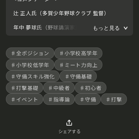
辻 正人氏（多賀少年野球クラブ 監督）
年中 夢球氏（野球講演家）
もっと見る
♯全ポジション
♯小学校高学年
♯小学校低学年
♯ミート力向上
♯守備スキル強化
♯守備基礎
♯打撃基礎
♯中級者
♯初心者
♯イベント
♯指導論
♯守備
♯打撃
シェアする