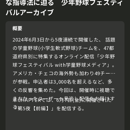
な指導法に迫る 少年野球フェスティ
バルアーカイブ
概要
2024年6月3日から5夜連続で開催した、 話題
の学童野球(小学生軟式野球)チームを、47都
道府県別に特集するオンライン配信「少年野
球フェスティバル with学童野球メディア」。
アメリカ・チェコの海外勢も加わり49チーム
が参戦。申込者は3,000名を超えるなど、多
くの反響を集めた。今回は、開催時に視聴で
きなかったユーザーへ見逃し配信をお届けす
本CHAPTERでは、6月7日(金)に開催された
る。
「第5夜【前編】」を配信する。