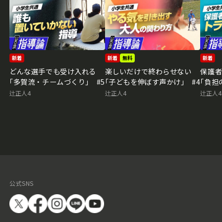
新着
新着
無料
新着
どんな選手でも受け入れる
楽しいだけで終わらせない
保護
｢多賀流・チームづくり｣ #5
｢子どもを伸ばす声かけ｣ #4
｢負担
辻正人4
辻正人4
辻正人4
公式SNS