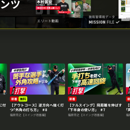
新着
無料
新着
に付
【アウトコース】逆方向へ強く打
【フルスイング】飛距離を伸ばす
【
つ｢外角の打ち方｣ #8
｢下半身の使い方｣ #7
｢
福原芳之【スイング改善編】
福原芳之【スイング改善編】
福