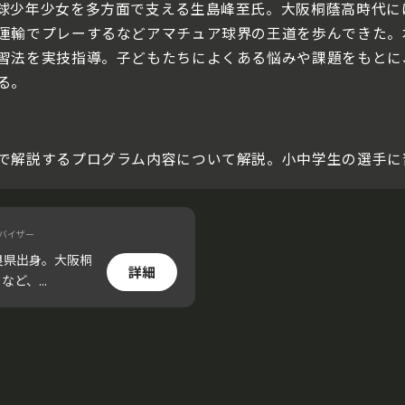
球少年少女を多方面で支える生島峰至氏。大阪桐蔭高時代には
運輸でプレーするなどアマチュア球界の王道を歩んできた。
習法を実技指導。子どもたちによくある悩みや課題をもとに
る。
で解説するプログラム内容について解説。小中学生の選手に
バイザー
良県出身。大阪桐
詳細
ど、...