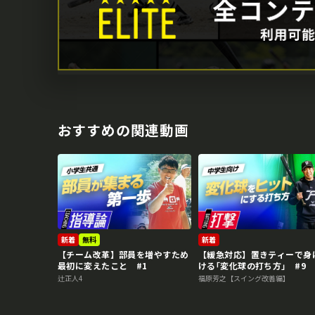
おすすめの関連動画
新着
無料
新着
【チーム改革】部員を増やすため
【緩急対応】置きティーで身
最初に変えたこと #1
ける｢変化球の打ち方｣ #9
辻正人4
福原芳之【スイング改善編】