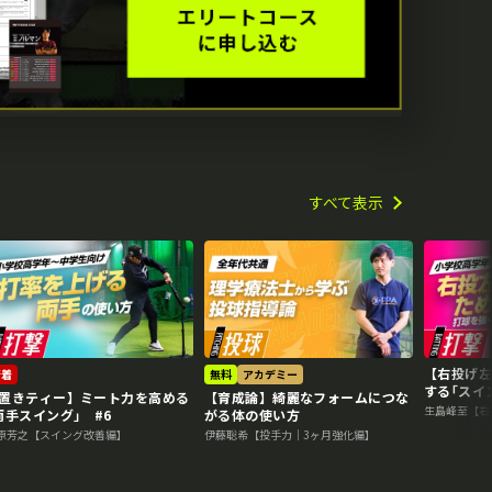
すべて表示
【右投げ
新着
無料
アカデミー
する｢ス
置きティー】ミート力を高める
【育成論】綺麗なフォームにつな
#5
生島峰至【右
両手スイング｣ #6
がる体の使い方
原芳之【スイング改善編】
伊藤聡希【投手力｜3ヶ月強化編】