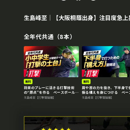
生島峰至｜【大阪桐蔭出身】注目度急上
全年代共通（8本）
再生中
無料
無料
将来のプレーに活きる打撃技術
肩や首の力を抜き、下半身で
の“原点”を作る ベースボールア
振る構えを身につける ベー
ドバイザーの打撃力向上ドリル
ールアドバイザーの打撃力向
生島峰至【打撃理論編】
生島峰至【打撃理論編】
リル