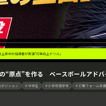
上昇中の指導者が実演｢打率向上ドリル｣
の“原点”を作る ベースボールアド
全ポジション
♯中学生
♯小学校高学年
♯打撃フォーム改