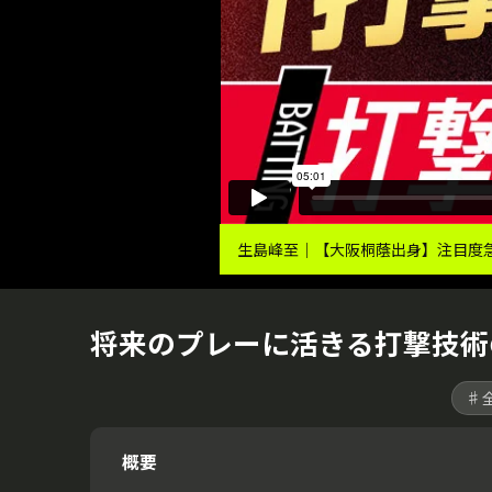
生島峰至｜【大阪桐蔭出身】注目度急
将来のプレーに活きる打撃技術
♯
概要