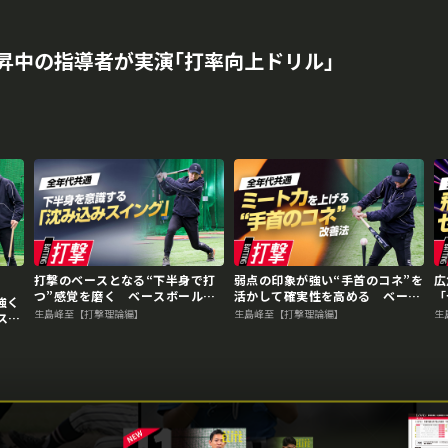
昇中の指導者が実演｢打率向上ドリル｣
打撃のベースとなる“下半身で打
弱点の印象が強い“手首のコネ”を
広
つ”感覚を磨く ベースボールア
活かして確実性を高める ベース
「
強く
ドバイザーの打撃力向上ドリル
ボールアドバイザーの打撃力向上
ス
生島峰至【打撃理論編】
生島峰至【打撃理論編】
生
スボ
ドリル
上
上ド