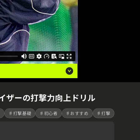
バイザーの打撃力向上ドリル
善
♯打撃基礎
♯初心者
♯おすすめ
♯打撃