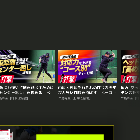
角に力強い打球を飛ばすために
内角と外角それぞれの打ち方を学
体の“突っ
センター返し」を極める ベー
び力強い打球を飛ばす ベースボ
ランスを
ボールアドバイザーの打撃力向
ールアドバイザーの打撃力向上ド
ドバイザ
島峰至【打撃理論編】
生島峰至【打撃理論編】
生島峰至【打
ドリル
リル