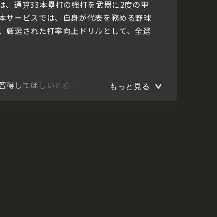
、通算33本塁打の強打を武器に2度の甲
本サービスでは、自身が代表を務める野球
、厳選された打率向上ドリルとして、全選
習得してほしいと語る、打撃の土台とは。
もっと見る