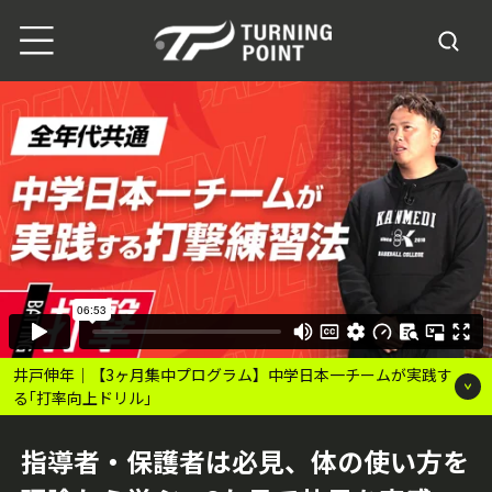
井戸伸年｜【3ヶ月集中プログラム】中学日本一チームが実践す
る｢打率向上ドリル｣
指導者・保護者は必見、体の使い方を