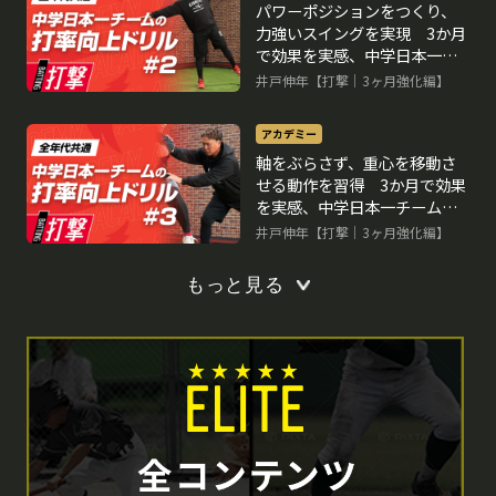
パワーポジションをつくり、
力強いスイングを実現 3か月
で効果を実感、中学日本一チ
ームの打率向上ドリル
井戸伸年【打撃｜3ヶ月強化編】
アカデミー
軸をぶらさず、重心を移動さ
せる動作を習得 3か月で効果
を実感、中学日本一チームの
打率向上ドリル
井戸伸年【打撃｜3ヶ月強化編】
もっと見る