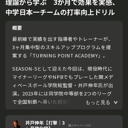
理論から学ぶ 3か月で効果を実感、
中学日本一チームの打率向上ドリル
概要
最前線で実績を出す指導者やトレーナーが、
3ヶ月集中型のスキルアッププログラムを提
案する「TURNING POINT ACADEMY」。
SEASON-5として迎えた今回は、現役時代に
マイナーリーグやNPBでもプレーした関メデ
ィベースボール学院総監督・井戸伸年氏が出
演。2023年には同学院中等部を2つのリーグ
で全国制覇へ導いた経験豊富な指導者だ。こ
もっと見る
こでは｢打率向上｣をテーマに、3ヶ月間、毎週
異なるプログラムを設定。力が発揮しやすい
井戸伸年【打撃｜3
関メディベースボール学院 総監督
体の使い方を理論から実践まで順序立てて詳