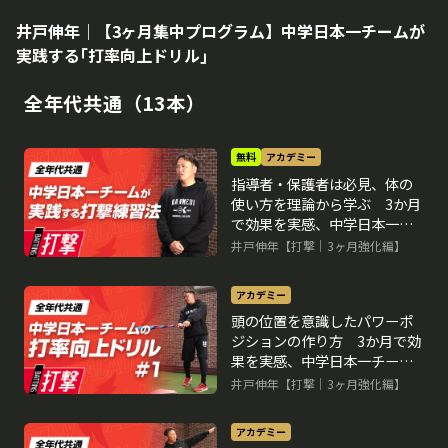
井戸伸年｜【3ヶ月集中プログラム】中学日本一チームが
実践する｢打率向上ドリル｣
全年代共通（13本）
無料
アカデミー
指導者・保護者は必見、体の
使い方を理論から学ぶ 3か月
で効果を実感、中学日本一チ
ームの打率向上ドリル
井戸伸年【打撃｜3ヶ月強化編】
再生中
アカデミー
頭の位置を意識したパワーポ
ジションの作り方 3か月で効
果を実感、中学日本一チーム
の打率向上ドリル
井戸伸年【打撃｜3ヶ月強化編】
アカデミー