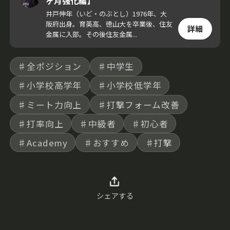
ヶ月強化編】
しくお届けする。上手くなりたい選手はもち
井戸伸年（いど・のぶとし）1976年、大
阪府出身。育英高、徳山大を卒業後、住友
ろん、普段から子どもたちを支える指導者や
詳細
金属に入部。その後住友金属...
保護者にとっても必見の内容だ。
♯全ポジション
♯中学生
♯小学校高学年
♯小学校低学年
♯ミート力向上
♯打撃フォーム改善
♯打率向上
♯中級者
♯初心者
♯Academy
♯おすすめ
♯打撃
シェアする