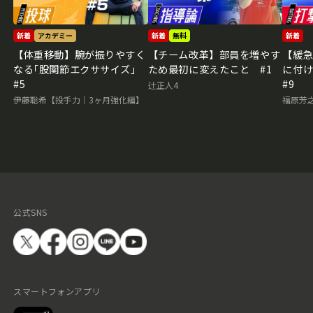
新着
アカデミー
新着
無料
新着
【体重移動】腕が振りやすく
【チーム改革】部員を増やす
【緩
なる｢股関節エクササイズ｣
ため最初に変えたこと #1
に付
#5
#9
辻正人4
伊藤聡希【投手力｜3ヶ月強化編】
福原芳
公式SNS
スマートフォンアプリ