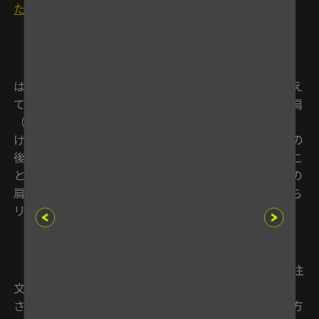
た 小学校低学年のうちから教え込みたい投げ方
多賀少年野球クラブが確立した“正しい投げ方”と
は、どういうものか。「まずは“投げる瞬間”から教え
ていきます」と辻監督。歩幅を広げ、つま先と前の肩
（右投げの場合は左肩）を投げる方向へしっかり向
け、両肩のラインは水平にし、ボールを持つ手を耳の
後ろくらいに構える──この形をしっかりと固めるこ
とが重要だと言う。そこから、前の肩を軸に、後ろの
肩がそれを追い越していくようにして回転させながら
リリースするのだ。
辻監督は、キャッチボールの相手をする大人にも注
文をつける。「大人はつい、体を正面へ向けたまま、
さっと投げてしまいがちで、子どももそういう投げ方