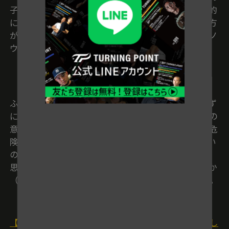
子どもに、ボールの投げ方をことさら丁寧に、徹底的
に教える。「どうすれば一番簡単に、きれいな投げ方
ができるか」を長年研究し、試行錯誤を重ねてきたノ
ウハウが生かされている。
辻監督は「みなさんは、ここの部分をアバウトに、
ふわっとやってしまいがちです。投げ方の練習をせず
に、とりあえずキャッチボールをしようか、くらいの
意識でスタートしてしまう」と指摘。「それが一番危
険です。変な癖がついてしまったら、一生、取れない
のです。高校へ行っても、いい投げ方にはなれない。
思い切って（右投げから）左投げに変えるくらいしか
（解決方法が）なくなります」と強く注意喚起する。
【初心者対象】多賀少年野球クラブ辻監督が生み出し