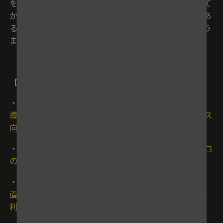
を身につけてしまう。大人もしっかり前の肩を向けて
から、投げていってほしいです」。基本中の基本であ
るキャッチボールをおざなりにしていては、野球がう
まくなるはずがないのだ。
【関連記事】
・
【#1無料動画】林泰祐｜現在連載中｜米国での指
導経験持つトレーナー監修 年代別｜パフォーマンス
向上プログラム
・
【第1話無料】NEOLAB｜現在連載中｜MAX155キロ
の指導者監修 年代別｜好投手育成プログラム
・
多賀少年野球クラブ監督 辻正人｜カリスマ監督が
直伝｢幼児野球指導｣ 公式戦未勝チームへ授けた｢勝
利の秘訣｣