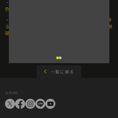
・
江戸川区立上一色中監督 西尾弘幸｜全国常連上一
色中は なぜ選手が伸びるのか
・
取手リトルシニア監督 石崎学｜3度の全国制覇を誇
るリトルシニア監督から学ぶ 選手の未来をつくる基
礎練習
一覧に戻る
公式SNS