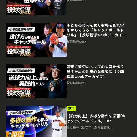
子どもの興味を惹く指導法＆低学
年からできる「キャッチボールド
リル」【投球指導weekアーカイ
ブ】
投球指導week
送球に適切なトップの角度を作り
出すための効果的な練習法【投球
指導weekアーカイブ】
投球指導week
無料
【投力向上】多様な動作を学習｢キ
ャッチボールドリル｣ #5
菊池拓平【低学年｜指導密着編】