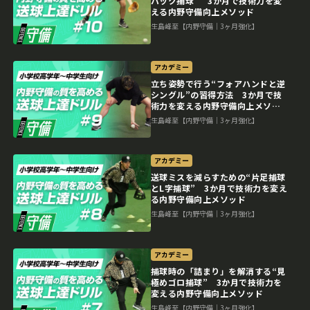
バック捕球” 3か月で技術力を変
える内野守備向上メソッド
生島峰至【内野守備｜3ヶ月強化】
アカデミー
立ち姿勢で行う“フォアハンドと逆
シングル”の習得方法 3か月で技
術力を変える内野守備向上メソッ
ド
生島峰至【内野守備｜3ヶ月強化】
アカデミー
送球ミスを減らすための“片足捕球
とL字捕球” 3か月で技術力を変え
る内野守備向上メソッド
生島峰至【内野守備｜3ヶ月強化】
アカデミー
捕球時の「詰まり」を解消する“見
極めゴロ捕球” 3か月で技術力を
変える内野守備向上メソッド
生島峰至【内野守備｜3ヶ月強化】