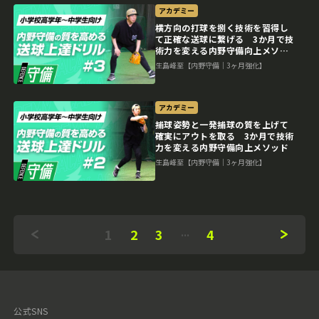
アカデミー
横方向の打球を捌く技術を習得し
て正確な送球に繋げる 3か月で技
術力を変える内野守備向上メソッ
ド
生島峰至【内野守備｜3ヶ月強化】
アカデミー
捕球姿勢と一発捕球の質を上げて
確実にアウトを取る 3か月で技術
力を変える内野守備向上メソッド
生島峰至【内野守備｜3ヶ月強化】
1
2
3
4
公式SNS