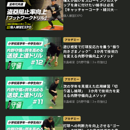
構えが固い＆スローイングのステ
ップを身に付けたい捕手は必見
【キャッチャーコーチ・緑川大
陸】 個人練習EXPOアーカイブ
個人練習EXPO
アカデミー
遊び感覚で打球反応力を養う“振り
向きざまノック” 3か月で技術力
を変える内野守備向上メソッド
生島峰至【内野守備｜3ヶ月強化】
アカデミー
次の学年を見据えた応用練習「切
り返し捕球」 3か月で技術力を変
える内野守備向上メソッド
生島峰至【内野守備｜3ヶ月強化】
アカデミー
打球への判断力を向上させる“ゴー