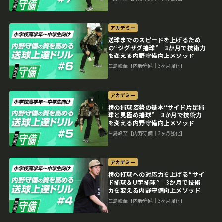
アカデミー
送球までのスピードを上げるため
の“ジグザグ捕球” 3か月で技術力
を変える内野守備向上メソッド
生島峰至【内野守備｜3ヶ月強化】
アカデミー
横の捕球姿勢の基本“サイド片足捕
球と見極め捕球” 3か月で技術力
を変える内野守備向上メソッド
生島峰至【内野守備｜3ヶ月強化】
アカデミー
横の打球への対応力を上げる“サイ
ド捕球＆U字捕球” 3か月で技術
力を変える内野守備向上メソッド
生島峰至【内野守備｜3ヶ月強化】