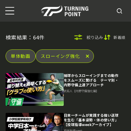
検索結果：64件
絞り込み
新着順
単体動画
スローイング強化
捕球からスローイングまでの動作
をスムーズに繋げる テーマ別・
内野守備上達アプローチ
武拓人【内野守備強化編】
日本一チームが実践する強い送球
を生む「基本姿勢・体の使い方」
【投球指導weekアーカイブ】
投球指導week