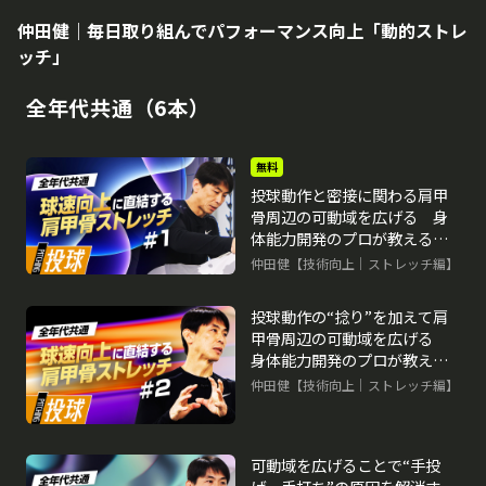
仲田健｜毎日取り組んでパフォーマンス向上「動的ストレ
ッチ」
全年代共通（6本）
無料
投球動作と密接に関わる肩甲
骨周辺の可動域を広げる 身
体能力開発のプロが教える
「動的ストレッチ」
仲田健【技術向上｜ストレッチ編】
再生中
投球動作の“捻り”を加えて肩
甲骨周辺の可動域を広げる
身体能力開発のプロが教える
「動的ストレッチ」
仲田健【技術向上｜ストレッチ編】
可動域を広げることで“手投