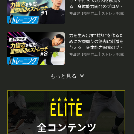
げ・手打ち”の原因を解消す
る 身体能力開発のプロが教
える「動的ストレッチ」
仲田健【技術向上｜ストレッチ編】
力を生み出す“捻り”を作るた
めにお腹周りの筋肉に刺激を
与える 身体能力開発のプロ
が教える「動的ストレッチ」
仲田健【技術向上｜ストレッチ編】
もっと見る