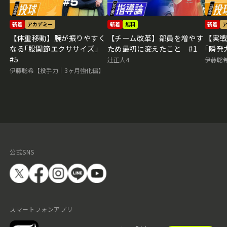
新着
アカデミー
新着
無料
新着
【体重移動】腕が振りやすく
【チーム改革】部員を増やす
【実
なる｢股関節エクササイズ｣
ため最初に変えたこと #1
｢瞬発
#5
辻正人4
伊藤聡
伊藤聡希【投手力｜3ヶ月強化編】
公式SNS
スマートフォンアプリ