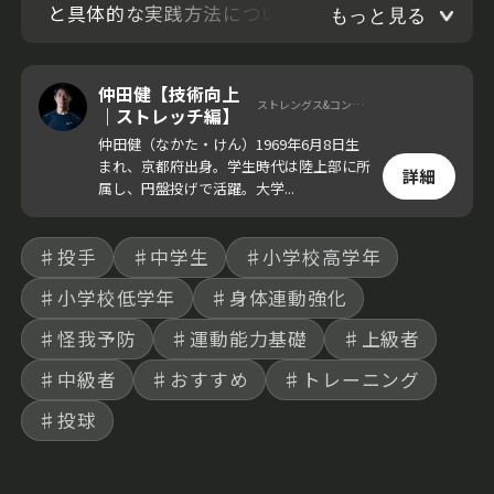
と具体的な実践方法について解説していく。
もっと見る
仲田健【技術向上
ストレングス&コンディショニングコーチ
｜ストレッチ編】
仲田健（なかた・けん）1969年6月8日生
まれ、京都府出身。学生時代は陸上部に所
詳細
属し、円盤投げで活躍。大学...
♯投手
♯中学生
♯小学校高学年
♯小学校低学年
♯身体連動強化
♯怪我予防
♯運動能力基礎
♯上級者
♯中級者
♯おすすめ
♯トレーニング
♯投球