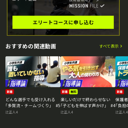
おすすめの関連動画
すべて表示
新着
新着
無料
新着
どんな選手でも受け入れる
楽しいだけで終わらせない
保護
｢多賀流・チームづくり｣ #5
｢子どもを伸ばす声かけ｣ #4
｢負担
辻正人4
辻正人4
辻正人4