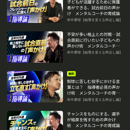
子どもが活躍するために保護
者ができる、試合前日の声か
け メンタルコーチの育成論
年中夢球【結果を変える声出し編】
再生中
不安が多い格上との対戦…試
合直前に行いたい子どもへの
声かけ術 メンタルコーチの
育成論
年中夢球【結果を変える声出し編】
無料
制球に苦しむ投手にかける言
葉とは？ 指導者必見の声か
け術 メンタルコーチの育成
論
年中夢球【結果を変える声出し編】
チャンスをものにする、選手
が結果を残すための声かけ
術 メンタルコーチの育成論