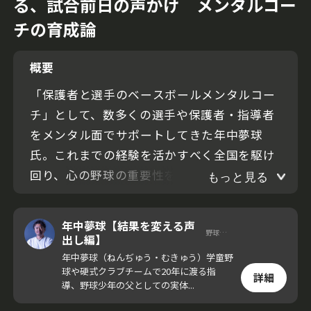
る、試合前日の声かけ メンタルコー
チの育成論
概要
「保護者と選手のベースボールメンタルコー
チ」として、数多くの選手や保護者・指導者
をメンタル面でサポートしてきた年中夢球
氏。これまでの経験を活かすべく全国を駆け
回り、心の野球の重要性を講演会などで発信
もっと見る
している。
年中夢球【結果を変える声
野球講演家
今回の動画では年中夢球氏が、子どもが活躍
出し編】
するための試合前日の声がけの方法を伝え
年中夢球（ねんぢゅう・むきゅう）学童野
球や硬式クラブチームで20年に渡る指
る。
詳細
導、野球少年の父としての実体...